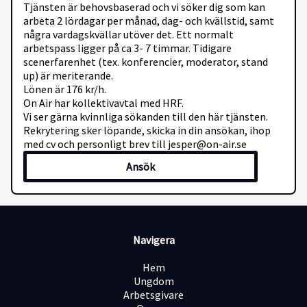
Tjänsten är behovsbaserad och vi söker dig som kan
arbeta 2 lördagar per månad, dag- och kvällstid, samt
några vardagskvällar utöver det. Ett normalt
arbetspass ligger på ca 3- 7 timmar. Tidigare
scenerfarenhet (tex. konferencier, moderator, stand
up) är meriterande.
Lönen är 176 kr/h.
On Air har kollektivavtal med HRF.
Vi ser gärna kvinnliga sökanden till den här tjänsten.
Rekrytering sker löpande, skicka in din ansökan, ihop
med cv och personligt brev till jesper@on-air.se
Ansök
Navigera
Hem
Ungdom
Arbetsgivare