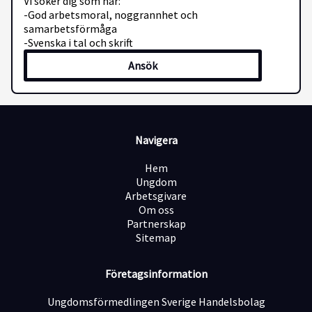
Vi söker dig som har:
-God arbetsmoral, noggrannhet och
samarbetsförmåga
-Svenska i tal och skrift
Ansök
Navigera
Hem
Ungdom
Arbetsgivare
Om oss
Partnerskap
Sitemap
Företagsinformation
Ungdomsförmedlingen Sverige Handelsbolag