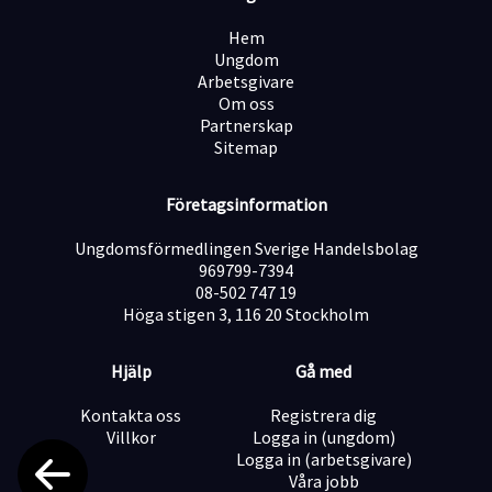
Trygg anställning i ett stabilt företag
Varierande projekt och arbetsuppgifter
Hem
En god arbetsmiljö
Ungdom
Möjlighet till utveckling inom företaget
Arbetsgivare
Om oss
Partnerskap
Sitemap
Start: Enligt överenskommelse
Omfattning: Heltid
Urval: Sker löpande
Företagsinformation
Ungdomsförmedlingen Sverige Handelsbolag
969799-7394
08-502 747 19
Höga stigen 3, 116 20 Stockholm
Hjälp
Gå med
Kontakta oss
Registrera dig
Villkor
Logga in (ungdom)
Logga in (arbetsgivare)
Våra jobb