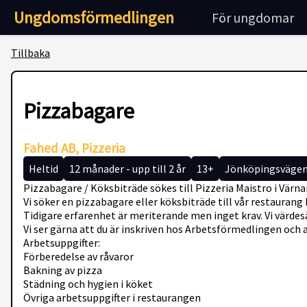
Ungdomsförmedlingen
För ungdomar
Tillbaka
Pizzabagare
Fahed AB, Pizzeria
Heltid
12 månader - upp till 2 år
13+
Jönköpingsvägen
Pizzabagare / Köksbiträde sökes till Pizzeria Maistro i Vär
Vi söker en pizzabagare eller köksbiträde till vår restaurang
Tidigare erfarenhet är meriterande men inget krav. Vi värdes
Vi ser gärna att du är inskriven hos Arbetsförmedlingen och a
Arbetsuppgifter:
Förberedelse av råvaror
Bakning av pizza
Städning och hygien i köket
Övriga arbetsuppgifter i restaurangen