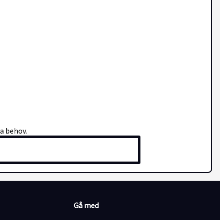
na behov.
Gå med