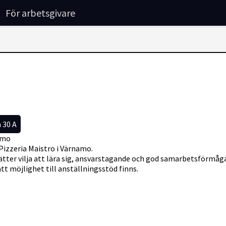
För arbetsgivare
 30 A
namo
 Pizzeria Maistro i Värnamo.
ätter vilja att lära sig, ansvarstagande och god samarbetsförmåg
tt möjlighet till anställningsstöd finns.