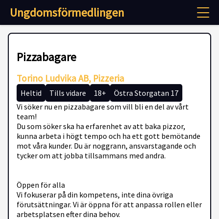
Ungdomsförmedlingen
Pizzabagare
Torino Ludvika AB, Pizzeria
Heltid
Tills vidare
18+
Östra Storgatan 17
Vi söker nu en pizzabagare som vill bli en del av vårt
team!
Du som söker ska ha erfarenhet av att baka pizzor,
kunna arbeta i högt tempo och ha ett gott bemötande
mot våra kunder. Du är noggrann, ansvarstagande och
tycker om att jobba tillsammans med andra.
Öppen för alla
Vi fokuserar på din kompetens, inte dina övriga
förutsättningar. Vi är öppna för att anpassa rollen eller
arbetsplatsen efter dina behov.