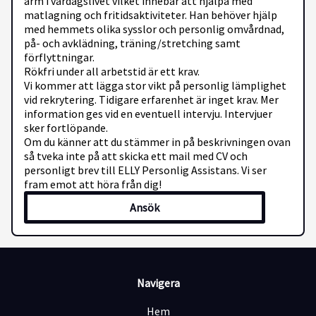
arm i vardagslivet vilket innebär att hjälpa med
matlagning och fritidsaktiviteter. Han behöver hjälp
med hemmets olika sysslor och personlig omvårdnad,
på- och avklädning, träning/stretching samt
förflyttningar.
Rökfri under all arbetstid är ett krav.
Vi kommer att lägga stor vikt på personlig lämplighet
vid rekrytering. Tidigare erfarenhet är inget krav. Mer
information ges vid en eventuell intervju. Intervjuer
sker fortlöpande.
Om du känner att du stämmer in på beskrivningen ovan
så tveka inte på att skicka ett mail med CV och
personligt brev till ELLY Personlig Assistans. Vi ser
fram emot att höra från dig!
Ansök
Navigera
Hem