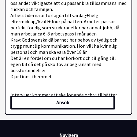
oss är det viktigaste att du passar bra tillsammans med
flickan och familjen.
Arbetstiderna är förlagda till vardag+helg
eftermiddag/kväll+Jour på natten. Arbetet passar
perfekt för dig som studerar eller har annat jobb, då
man arbetar ca 6-8 arbetspass i månaden.
Krav: God svenska då barnet har behov av tydlig och
trygg muntlig kommunikation. Hon vill ha kvinnlig
personal och man ska vara över 18 år.
Det är en fördel om du har körkort och tillgång till
egen bil då det på skollov är begränsat med
bussförbindelser.
Djur finns i hemmet.
Intervjuer kommer att ske löpande och vi tillsätter
tjänsterna när vi har hittat rätt person. Det finns 2
Ansök
tjänster på ca 50% men vi söker även en timvikarie, så
skriv gärna i din ansökan vilken tjänst du är intresserad
av.
Vi kommer att begära utdrag ur belastningsregistret
enligt gällande regler.
Navigera