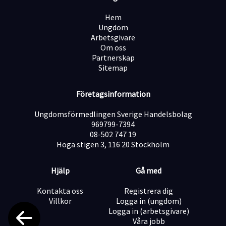
trygghet och har därför som rutin att ta utdrag ur
belastningsregistret på samtliga personer som
Hem
anställs i företaget. Detta innebär att vi vid en
Ungdom
anställning kommer begära ett registerutdrag från dig
Arbetsgivare
innan du får börja arbeta.
Om oss
Vi kommer endast att kontakta kandidater som blir
Partnerskap
aktuella för intervju och tjänsten kan komma att
Sitemap
tillsättas före sista ansökningsdatum, vänta därför
inte med att skicka in din ansökan!
Vita assistans har kontor i Stockholm och Göteborg
Företagsinformation
men kunder och anställda på andra orter runt om i
landet.
Ungdomsförmedlingen Sverige Handelsbolag
969799-7394
08-502 747 19
Höga stigen 3, 116 20 Stockholm
Hjälp
Gå med
Kontakta oss
Registrera dig
Villkor
Logga in (ungdom)
Logga in (arbetsgivare)
Våra jobb