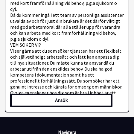
med kort framförhållning vid behov, p.g.a sjukdom o
dyl.
Då du kommer ingå i ett team av personliga assistenter
utvalda av och för just din brukare är det därför viktigt
med god arbetsmoral där alla ställer upp för varandra
och kan arbeta med kort framförhållning vid behov,
p.g.a sjukdom o dyl.
VEM SÖKER VI?
Vi ser gärna att du som söker tjänsten har ett flexibelt
och självständigt arbetssätt och lätt kan anpassa dig
till nya situationer. Du måste kunna ta ansvar då du
arbetar utifrån den enskildes behov. Du ska ha god
kompetens i dokumentation samt ha ett
professionellt förhållningssätt. Du som söker har ett
genuint intresse och känsla för omsorg om människor.
Övriga egenskaper hos dig som är bra i jobbet är ett
gott humör, lugn, tålamod, och att du är
Ansök
ansvarstagande. Du ska kunna tala flytande svenska då
detta är ett jobb där bra kommunikation är väldigt
viktigt. Det är en stor merit ifall du har erfarenhet av
arbete inom?personlig assistans.
Eftersom vi värnar om våra kunders säkerhet och
Navigera