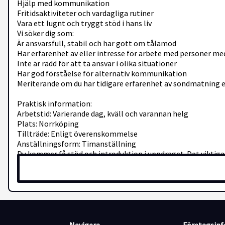
Hjälp med kommunikation
Fritidsaktiviteter och vardagliga rutiner
Vara ett lugnt och tryggt stöd i hans liv
Vi söker dig som:
Är ansvarsfull, stabil och har gott om tålamod
Har erfarenhet av eller intresse för arbete med personer me
Inte är rädd för att ta ansvar i olika situationer
Har god förståelse för alternativ kommunikation
Meriterande om du har tidigare erfarenhet av sondmatning 
Praktisk information:
Arbetstid: Varierande dag, kväll och varannan helg
Plats: Norrköping
Tillträde: Enligt överenskommelse
Anställningsform: Timanställning
Du kommer få stöd och introduktion i uppdraget. Det viktigast