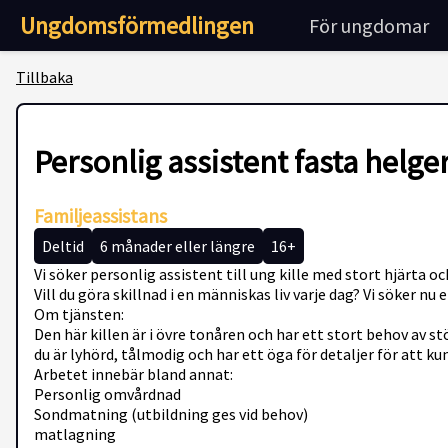
Ungdomsförmedlingen
För ungdomar
Tillbaka
Personlig assistent fasta helge
Familjeassistans
Deltid
6 månader eller längre
16+
Vi söker personlig assistent till ung kille med stort hjärta o
Vill du göra skillnad i en människas liv varje dag? Vi söker n
Om tjänsten:
Den här killen är i övre tonåren och har ett stort behov av 
du är lyhörd, tålmodig och har ett öga för detaljer för att k
Arbetet innebär bland annat:
Personlig omvårdnad
Sondmatning (utbildning ges vid behov)
matlagning