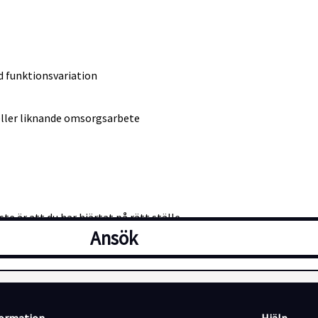
d funktionsvariation
eller liknande omsorgsarbete
e är att du har hjärtat på rätt ställe
Ansök