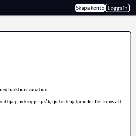
Skapa konto
Logga in
e med funktionsvariation.
med hjälp av kroppsspråk, ljud och hjälpmedel. Det krävs att