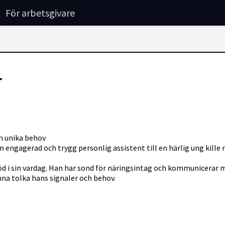
För arbetsgivare
r
ch unika behov
u en engagerad och trygg personlig assistent till en härlig ung kill
stöd i sin vardag. Han har sond för näringsintag och kommunicerar 
unna tolka hans signaler och behov.