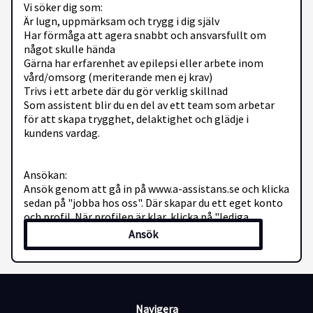
Vi söker dig som:
Är lugn, uppmärksam och trygg i dig själv
Har förmåga att agera snabbt och ansvarsfullt om
något skulle hända
Gärna har erfarenhet av epilepsi eller arbete inom
vård/omsorg (meriterande men ej krav)
Trivs i ett arbete där du gör verklig skillnad
Som assistent blir du en del av ett team som arbetar
för att skapa trygghet, delaktighet och glädje i
kundens vardag.
Ansökan:
Ansök genom att gå in på www.a-assistans.se och klicka
sedan på "jobba hos oss". Där skapar du ett eget konto
och profil. När profilen är klar, klicka på "lediga
tjänster" och sök denna tjänst. Ansökningarna
Ansök
behandlas löpande så tjänsterna kan komma att
tillsättas innan sista ansökningsdag.
Om oss:
A-Assistans Leimir AB är ett privat företag som
anordnar personlig assistans till assistansberättigade i
Navigera