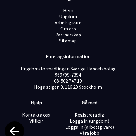
hela landet. Vi har drygt 600 personliga assistenter
anställda. Kontor har vi i Hudiksvall, Karlstad,
Hem
Östersund, Stockholm och Umeå. Målet med vår
Ungdom
verksamhet är att våra kunder ska kunna leva ett så
Arbetsgivare
självständigt liv som möjligt. Vi har kollektivavtal:
Om oss
Kommunal och Fremia för personliga assistenter.
Partnerskap
Semester -, OB- ersättning och andra lönetillägg
Sitemap
tillkommer enligt avtal. Vi erbjuder även
friskvårdspeng på 2 000 kr för heltidstjänst och år, fika
på arbetet och andra förmåner.
Företagsinformation
Ungdomsförmedlingen Sverige Handelsbolag
969799-7394
08-502 747 19
Höga stigen 3, 116 20 Stockholm
Hjälp
Gå med
Kontakta oss
Registrera dig
Villkor
Logga in (ungdom)
Logga in (arbetsgivare)
Våra jobb