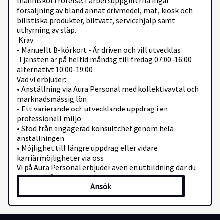
människor i rörelse. I arbetsuppgifterna ingår
försäljning av bland annat drivmedel, mat, kiosk och
bilistiska produkter, biltvätt, servicehjälp samt
uthyrning av släp.
Krav
- Manuellt B-körkort - Är driven och vill utvecklas
Tjänsten är på heltid måndag till fredag 07:00-16:00
alternativt 10:00-19:00
Vad vi erbjuder:
• Anställning via Aura Personal med kollektivavtal och
marknadsmässig lön
• Ett varierande och utvecklande uppdrag i en
professionell miljö
• Stöd från engagerad konsultchef genom hela
anställningen
• Möjlighet till längre uppdrag eller vidare
karriärmöjligheter via oss
Vi på Aura Personal erbjuder även en utbildning där du
kommer få lära dig grundläggande kring arbetet i
Ansök
verkstaden.
Ansök redan idag! Vi behandlar ansökningarna löpande
och tjänsten kan komma att tillsättas innan sista
ansökningsdatum. Välkommen med din ansökan till