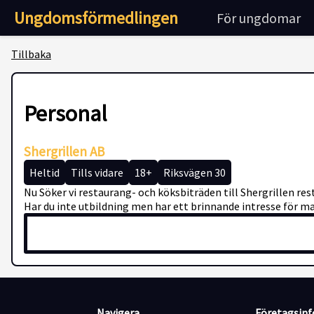
Ungdomsförmedlingen
För ungdomar
Tillbaka
Personal
Shergrillen AB
Heltid
Tills vidare
18+
Riksvägen 30
Nu Söker vi restaurang- och köksbiträden till Shergrillen res
Har du inte utbildning men har ett brinnande intresse för m
Navigera
Företagsin