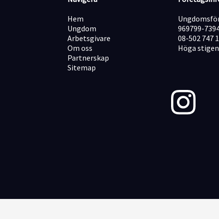
Hem
Ungdomsför
Ungdom
969799-739
Arbetsgivare
08-502 747 
Om oss
Höga stigen
Partnerskap
Sitemap