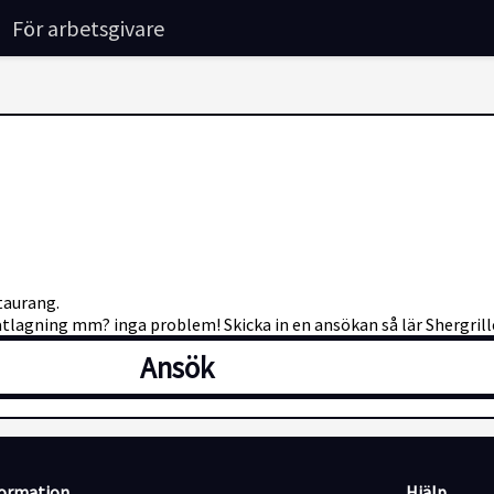
För arbetsgivare
taurang.
atlagning mm? inga problem! Skicka in en ansökan så lär Shergrill
Ansök
formation
Hjälp