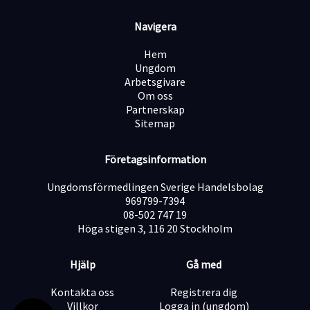
bostadsaffär. Det gör att värdet är extremt tydligt och
lätt för kunden att ta till sig.
Navigera
Ingen "krängig" säljkultur: Vi tror inte på att pressa
eller tjata på folk. Säger kunden nej, så respekterar vi
Hem
det och går vidare i god ton. Vi vill bara boka möten
Ungdom
med personer som faktiskt har ett behov.
Arbetsgivare
Frihet under ansvar: Du har stor flexibilitet i din vardag
Om oss
och styr dina egna arbetstider, så länge du levererar
Partnerskap
dina resultat.
Sitemap
Tydlig karriärtrappa: Vi letar efter framtida säljchefer
och "closers". Visar du framfötterna här öppnas
Företagsinformation
dörrarna snabbt för större roller inom bolaget.
Ungdomsförmedlingen Sverige Handelsbolag
969799-7394
Ersättning – Du styr din egen lön
08-502 747 19
Vi tror på att belöna goda prestationer. Tjänsten är 100
Höga stigen 3, 116 20 Stockholm
% prestationsbaserad (provision + bonussystem) helt
utan lönetak. Du kan välja att vara anställd eller
fakturera via eget bolag.
Hjälp
Gå med
Lön vid budget (4 bokade möten/dag): ca 31 000 kr /
månad.
Kontakta oss
Registrera dig
Lön för toppresterare (6+ bokade möten/dag): 46 000+
Villkor
Logga in (ungdom)