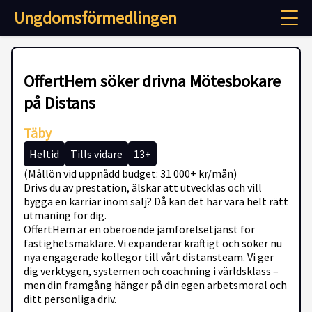
Ungdomsförmedlingen
OffertHem söker drivna Mötesbokare
på Distans
Täby
Heltid
Tills vidare
13+
(Mållön vid uppnådd budget: 31 000+ kr/mån)
Drivs du av prestation, älskar att utvecklas och vill
bygga en karriär inom sälj? Då kan det här vara helt rätt
utmaning för dig.
OffertHem är en oberoende jämförelsetjänst för
fastighetsmäklare. Vi expanderar kraftigt och söker nu
nya engagerade kollegor till vårt distansteam. Vi ger
dig verktygen, systemen och coachning i världsklass –
men din framgång hänger på din egen arbetsmoral och
ditt personliga driv.