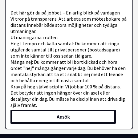
Det här gör du på jobbet – En ärlig blick på vardagen
Vi tror på transparens. Att arbeta som mötesbokare på
distans innebär både stora möjligheter och tydliga
utmaningar.
Utmaningarna i rollen:
Högt tempo och kalla samtal: Du kommer att ringa
utgående samtal till privatpersoner (bostadsägare)
som inte känner till oss sedan tidigare.
Många nej: Du kommer att bli bortklickad och höra
ordet "nej" många gånger varje dag. Du behöver ha den
mentala styrkan att ta ett snabbt nej med ett leende
och behålla energin till nästa samtal.
Krav på hög självdisciplin: Vi jobbar 100 % på distans.
Det betyder att ingen hänger över din axel eller
detaljstyr din dag. Du måste ha disciplinen att driva dig
själv framåt.
Ansök
Det positiva med rollen:
Enkel och kostnadsfri tjänst: Vår tjänst är helt gratis
för konsumenten och hjälper dem att göra en bättre