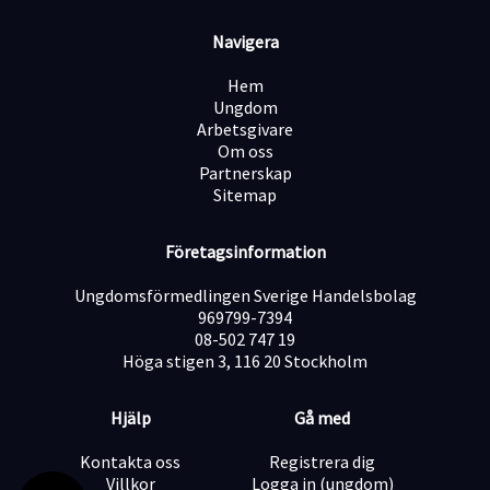
bostadsaffär. Det gör att värdet är extremt tydligt och
lätt för kunden att ta till sig.
Navigera
Ingen "krängig" säljkultur: Vi tror inte på att pressa
eller tjata på folk. Säger kunden nej, så respekterar vi
Hem
det och går vidare i god ton. Vi vill bara boka möten
Ungdom
med personer som faktiskt har ett behov.
Arbetsgivare
Frihet under ansvar: Du har stor flexibilitet i din vardag
Om oss
och styr dina egna arbetstider, så länge du levererar
Partnerskap
dina resultat.
Sitemap
Tydlig karriärtrappa: Vi letar efter framtida säljchefer
och "closers". Visar du framfötterna här öppnas
Företagsinformation
dörrarna snabbt för större roller inom bolaget.
Ungdomsförmedlingen Sverige Handelsbolag
969799-7394
Ersättning – Du styr din egen lön
08-502 747 19
Vi tror på att belöna goda prestationer. Tjänsten är 100
Höga stigen 3, 116 20 Stockholm
% prestationsbaserad (provision + bonussystem) helt
utan lönetak. Du kan välja att vara anställd eller
fakturera via eget bolag.
Hjälp
Gå med
Lön vid budget (4 bokade möten/dag): ca 31 000 kr /
månad.
Kontakta oss
Registrera dig
Lön för toppresterare (6+ bokade möten/dag): 46 000+
Villkor
Logga in (ungdom)