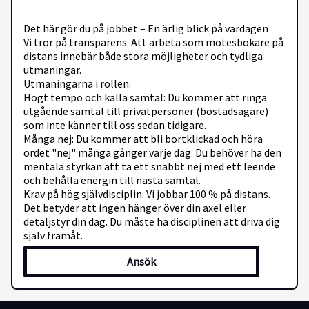
Det här gör du på jobbet – En ärlig blick på vardagen
Vi tror på transparens. Att arbeta som mötesbokare på
distans innebär både stora möjligheter och tydliga
utmaningar.
Utmaningarna i rollen:
Högt tempo och kalla samtal: Du kommer att ringa
utgående samtal till privatpersoner (bostadsägare)
som inte känner till oss sedan tidigare.
Många nej: Du kommer att bli bortklickad och höra
ordet "nej" många gånger varje dag. Du behöver ha den
mentala styrkan att ta ett snabbt nej med ett leende
och behålla energin till nästa samtal.
Krav på hög självdisciplin: Vi jobbar 100 % på distans.
Det betyder att ingen hänger över din axel eller
detaljstyr din dag. Du måste ha disciplinen att driva dig
själv framåt.
Ansök
Det positiva med rollen:
Enkel och kostnadsfri tjänst: Vår tjänst är helt gratis
för konsumenten och hjälper dem att göra en bättre