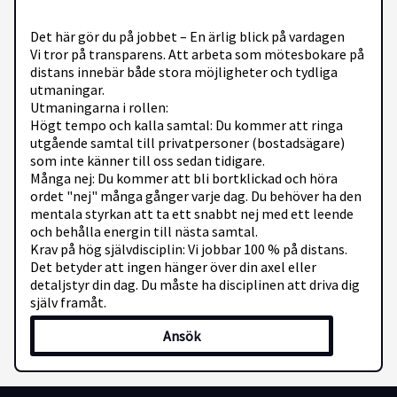
Det här gör du på jobbet – En ärlig blick på vardagen
Vi tror på transparens. Att arbeta som mötesbokare på
distans innebär både stora möjligheter och tydliga
utmaningar.
Utmaningarna i rollen:
Högt tempo och kalla samtal: Du kommer att ringa
utgående samtal till privatpersoner (bostadsägare)
som inte känner till oss sedan tidigare.
Många nej: Du kommer att bli bortklickad och höra
ordet "nej" många gånger varje dag. Du behöver ha den
mentala styrkan att ta ett snabbt nej med ett leende
och behålla energin till nästa samtal.
Krav på hög självdisciplin: Vi jobbar 100 % på distans.
Det betyder att ingen hänger över din axel eller
detaljstyr din dag. Du måste ha disciplinen att driva dig
själv framåt.
Ansök
Det positiva med rollen:
Enkel och kostnadsfri tjänst: Vår tjänst är helt gratis
för konsumenten och hjälper dem att göra en bättre