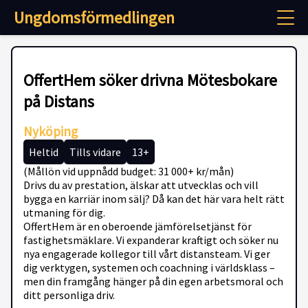
Ungdomsförmedlingen
OffertHem söker drivna Mötesbokare
på Distans
Nyköping
Heltid
Tills vidare
13+
(Mållön vid uppnådd budget: 31 000+ kr/mån)
Drivs du av prestation, älskar att utvecklas och vill
bygga en karriär inom sälj? Då kan det här vara helt rätt
utmaning för dig.
OffertHem är en oberoende jämförelsetjänst för
fastighetsmäklare. Vi expanderar kraftigt och söker nu
nya engagerade kollegor till vårt distansteam. Vi ger
dig verktygen, systemen och coachning i världsklass –
men din framgång hänger på din egen arbetsmoral och
ditt personliga driv.