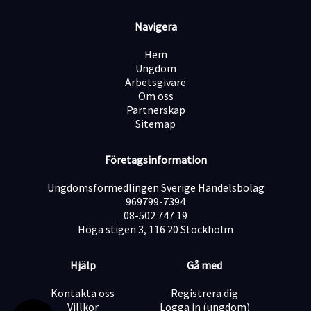
bostadsaffär. Det gör att värdet är extremt tydligt och
lätt för kunden att ta till sig.
Navigera
Ingen "krängig" säljkultur: Vi tror inte på att pressa
eller tjata på folk. Säger kunden nej, så respekterar vi
Hem
det och går vidare i god ton. Vi vill bara boka möten
Ungdom
med personer som faktiskt har ett behov.
Arbetsgivare
Frihet under ansvar: Du har stor flexibilitet i din vardag
Om oss
och styr dina egna arbetstider, så länge du levererar
Partnerskap
dina resultat.
Sitemap
Tydlig karriärtrappa: Vi letar efter framtida säljchefer
och "closers". Visar du framfötterna här öppnas
Företagsinformation
dörrarna snabbt för större roller inom bolaget.
Ungdomsförmedlingen Sverige Handelsbolag
969799-7394
Ersättning – Du styr din egen lön
08-502 747 19
Vi tror på att belöna goda prestationer. Tjänsten är 100
Höga stigen 3, 116 20 Stockholm
% prestationsbaserad (provision + bonussystem) helt
utan lönetak. Du kan välja att vara anställd eller
fakturera via eget bolag.
Hjälp
Gå med
Lön vid budget (4 bokade möten/dag): ca 31 000 kr /
månad.
Kontakta oss
Registrera dig
Lön för toppresterare (6+ bokade möten/dag): 46 000+
Villkor
Logga in (ungdom)