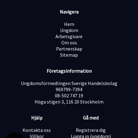
bostadsaffär. Det gör att värdet är extremt tydligt och
lätt för kunden att ta till sig.
Navigera
Ingen "krängig" säljkultur: Vi tror inte på att pressa
eller tjata på folk. Säger kunden nej, så respekterar vi
Hem
det och går vidare i god ton. Vi vill bara boka möten
Ungdom
med personer som faktiskt har ett behov.
Arbetsgivare
Frihet under ansvar: Du har stor flexibilitet i din vardag
Om oss
och styr dina egna arbetstider, så länge du levererar
Partnerskap
dina resultat.
Sitemap
Tydlig karriärtrappa: Vi letar efter framtida säljchefer
och "closers". Visar du framfötterna här öppnas
Företagsinformation
dörrarna snabbt för större roller inom bolaget.
Ungdomsförmedlingen Sverige Handelsbolag
969799-7394
Ersättning – Du styr din egen lön
08-502 747 19
Vi tror på att belöna goda prestationer. Tjänsten är 100
Höga stigen 3, 116 20 Stockholm
% prestationsbaserad (provision + bonussystem) helt
utan lönetak. Du kan välja att vara anställd eller
fakturera via eget bolag.
Hjälp
Gå med
Lön vid budget (4 bokade möten/dag): ca 31 000 kr /
månad.
Kontakta oss
Registrera dig
Lön för toppresterare (6+ bokade möten/dag): 46 000+
Villkor
Logga in (ungdom)