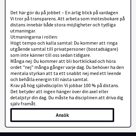
Det här gör du på jobbet – En ärlig blick på vardagen
Vi tror på transparens. Att arbeta som mötesbokare på
distans innebär både stora möjligheter och tydliga
utmaningar.
Utmaningarna i rollen:
Högt tempo och kalla samtal: Du kommer att ringa
utgående samtal till privatpersoner (bostadsägare)
som inte känner till oss sedan tidigare.
Många nej: Du kommer att bli bortklickad och höra
ordet "nej" många gånger varje dag. Du behöver ha den
mentala styrkan att ta ett snabbt nej med ett leende
och behålla energin till nästa samtal.
Krav på hög självdisciplin: Vi jobbar 100 % på distans.
Det betyder att ingen hänger över din axel eller
detaljstyr din dag. Du måste ha disciplinen att driva dig
själv framåt.
Ansök
Det positiva med rollen:
Enkel och kostnadsfri tjänst: Vår tjänst är helt gratis
för konsumenten och hjälper dem att göra en bättre