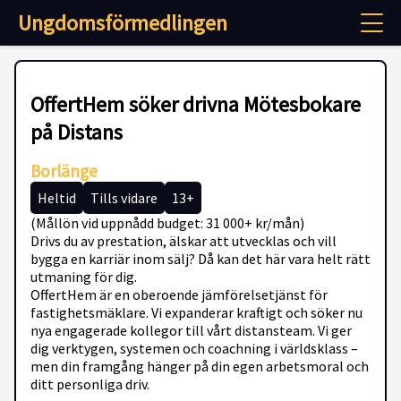
Ungdomsförmedlingen
OffertHem söker drivna Mötesbokare
på Distans
Borlänge
Heltid
Tills vidare
13+
(Mållön vid uppnådd budget: 31 000+ kr/mån)
Drivs du av prestation, älskar att utvecklas och vill
bygga en karriär inom sälj? Då kan det här vara helt rätt
utmaning för dig.
OffertHem är en oberoende jämförelsetjänst för
fastighetsmäklare. Vi expanderar kraftigt och söker nu
nya engagerade kollegor till vårt distansteam. Vi ger
dig verktygen, systemen och coachning i världsklass –
men din framgång hänger på din egen arbetsmoral och
ditt personliga driv.