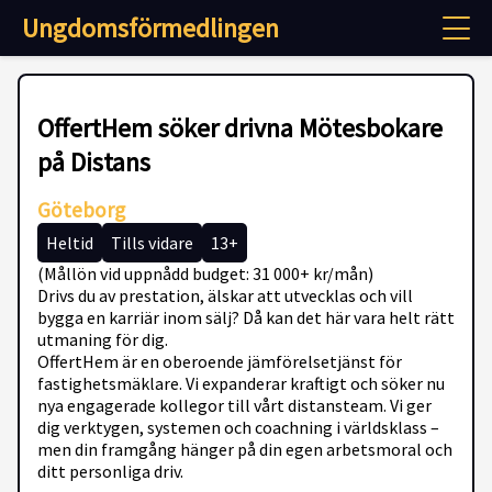
Ungdomsförmedlingen
OffertHem söker drivna Mötesbokare
på Distans
Göteborg
Heltid
Tills vidare
13+
(Mållön vid uppnådd budget: 31 000+ kr/mån)
Drivs du av prestation, älskar att utvecklas och vill
bygga en karriär inom sälj? Då kan det här vara helt rätt
utmaning för dig.
OffertHem är en oberoende jämförelsetjänst för
fastighetsmäklare. Vi expanderar kraftigt och söker nu
nya engagerade kollegor till vårt distansteam. Vi ger
dig verktygen, systemen och coachning i världsklass –
men din framgång hänger på din egen arbetsmoral och
ditt personliga driv.