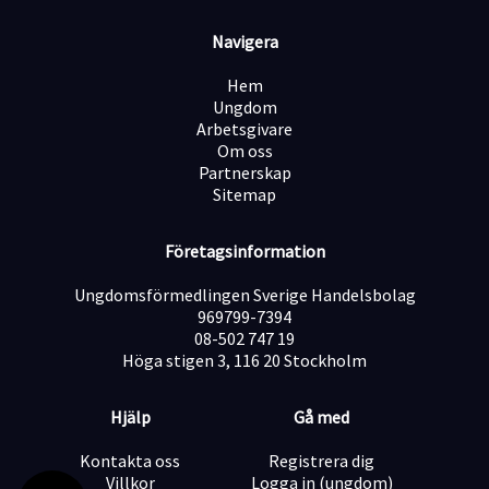
bostadsaffär. Det gör att värdet är extremt tydligt och
lätt för kunden att ta till sig.
Navigera
Ingen "krängig" säljkultur: Vi tror inte på att pressa
eller tjata på folk. Säger kunden nej, så respekterar vi
Hem
det och går vidare i god ton. Vi vill bara boka möten
Ungdom
med personer som faktiskt har ett behov.
Arbetsgivare
Frihet under ansvar: Du har stor flexibilitet i din vardag
Om oss
och styr dina egna arbetstider, så länge du levererar
Partnerskap
dina resultat.
Sitemap
Tydlig karriärtrappa: Vi letar efter framtida säljchefer
och "closers". Visar du framfötterna här öppnas
Företagsinformation
dörrarna snabbt för större roller inom bolaget.
Ungdomsförmedlingen Sverige Handelsbolag
969799-7394
Ersättning – Du styr din egen lön
08-502 747 19
Vi tror på att belöna goda prestationer. Tjänsten är 100
Höga stigen 3, 116 20 Stockholm
% prestationsbaserad (provision + bonussystem) helt
utan lönetak. Du kan välja att vara anställd eller
fakturera via eget bolag.
Hjälp
Gå med
Lön vid budget (4 bokade möten/dag): ca 31 000 kr /
månad.
Kontakta oss
Registrera dig
Lön för toppresterare (6+ bokade möten/dag): 46 000+
Villkor
Logga in (ungdom)