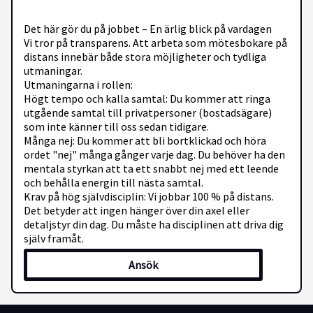
Det här gör du på jobbet – En ärlig blick på vardagen
Vi tror på transparens. Att arbeta som mötesbokare på
distans innebär både stora möjligheter och tydliga
utmaningar.
Utmaningarna i rollen:
Högt tempo och kalla samtal: Du kommer att ringa
utgående samtal till privatpersoner (bostadsägare)
som inte känner till oss sedan tidigare.
Många nej: Du kommer att bli bortklickad och höra
ordet "nej" många gånger varje dag. Du behöver ha den
mentala styrkan att ta ett snabbt nej med ett leende
och behålla energin till nästa samtal.
Krav på hög självdisciplin: Vi jobbar 100 % på distans.
Det betyder att ingen hänger över din axel eller
detaljstyr din dag. Du måste ha disciplinen att driva dig
själv framåt.
Ansök
Det positiva med rollen:
Enkel och kostnadsfri tjänst: Vår tjänst är helt gratis
för konsumenten och hjälper dem att göra en bättre