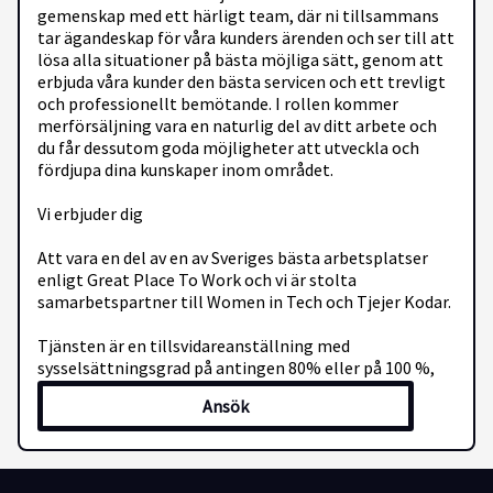
gemenskap med ett härligt team, där ni tillsammans
tar ägandeskap för våra kunders ärenden och ser till att
lösa alla situationer på bästa möjliga sätt, genom att
erbjuda våra kunder den bästa servicen och ett trevligt
och professionellt bemötande. I rollen kommer
merförsäljning vara en naturlig del av ditt arbete och
du får dessutom goda möjligheter att utveckla och
fördjupa dina kunskaper inom området.
Vi erbjuder dig
Att vara en del av en av Sveriges bästa arbetsplatser
enligt Great Place To Work och vi är stolta
samarbetspartner till Women in Tech och Tjejer Kodar.
Tjänsten är en tillsvidareanställning med
sysselsättningsgrad på antingen 80% eller på 100 %,
där du tillsammans med din chef kommer fram till
Ansök
vilken anställningsform som passar dig bäst.
En unik utbildning och certifiering i
kommunikationsmetoden CXP, Customer Excellence