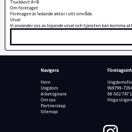
Truckkort A+B
Om företaget
Företagen är ledande aktör i sitt område.
Urval
Vi använder oss av löpande urval och tjänsten kan komma att t
Navigera
Företagsin
Hem
Ungdomsför
Ungdom
969799-739
Arbetsgivare
08-502 747 
Om oss
Höga stigen
Partnerskap
Sitemap