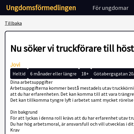
Ungdomsförmedlingen
För ungdomar
Tillbaka
Nu söker vi truckförare till hös
Jovi
Heltid
6 månader eller längre
18+
Götabergsgatan 20
Dina arbetsuppgifter
Arbetsuppgifterna kommer bestå mestadels utav truckkörning
att du har erfarenheten. Det kan komma till att vara träng
Det kan tillkomma tyngre lyft i arbetet samt mycket rörelse
Din bakgrund
För att lyckas i denna roll krävs att du har erfarenhet utav t
Du har hög arbetsmoral, är ansvarsfull och vill utvecklas i di
Krav