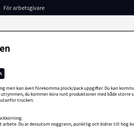
För arbetsgivare
ten
A
 men kan även förekomma plock/pack uppgifter. Du kan komma ansv
re utrymmen, du kommer köra runt produktioner med både större s
 utanför trucken.
ruckkörning.
tt arbete. Du är dessutom noggrann, punktlig och bidrar till hög kva