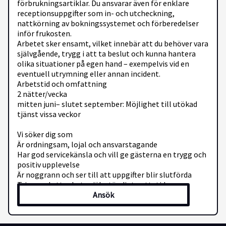
förbrukningsartiklar. Du ansvarar även för enklare
receptionsuppgifter som in- och utcheckning,
nattkörning av bokningssystemet och förberedelser
inför frukosten.
Arbetet sker ensamt, vilket innebär att du behöver vara
självgående, trygg i att ta beslut och kunna hantera
olika situationer på egen hand – exempelvis vid en
eventuell utrymning eller annan incident.
Arbetstid och omfattning
2 nätter/vecka
mitten juni– slutet september: Möjlighet till utökad
tjänst vissa veckor
Vi söker dig som
Är ordningsam, lojal och ansvarstagande
Har god servicekänsla och vill ge gästerna en trygg och
positiv upplevelse
Är noggrann och ser till att uppgifter blir slutförda
Trivs med att arbeta självständigt nattetid
Ansök
Har god kommunikationsförmåga på svenska och
engelska
?