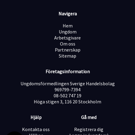
Tidigare erfarenhet från hotell, service eller
nattarbete är meriterande men inte ett krav – vi lägger
Navigera
stor vikt vid personlighet och ansvarskänsla.
Övrigt
Hem
Vi är medlemmar i Visita och följer deras kollektivavtal
Ungdom
med HRF som grund.
Arbetsgivare
Intervjuer sker löpande och tjänsten kan komma att
Om oss
tillsättas innan sista ansökningsdag.
Partnerskap
Sitemap
Företagsinformation
Ungdomsförmedlingen Sverige Handelsbolag
969799-7394
08-502 747 19
Höga stigen 3, 116 20 Stockholm
Hjälp
Gå med
Kontakta oss
Registrera dig