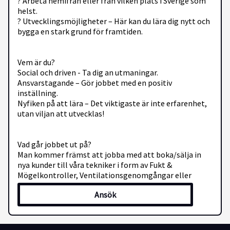
? Arbeta hemifrån eller från vilken plats i Sverige som
helst.
? Utvecklingsmöjligheter – Här kan du lära dig nytt och
bygga en stark grund för framtiden.
Vem är du?
Social och driven - Ta dig an utmaningar.
Ansvarstagande – Gör jobbet med en positiv
inställning.
Nyfiken på att lära – Det viktigaste är inte erfarenhet,
utan viljan att utvecklas!
Vad går jobbet ut på?
Man kommer främst att jobba med att boka/sälja in
nya kunder till våra tekniker i form av Fukt &
Mögelkontroller, Ventilationsgenomgångar eller
Radonbesiktningar.
Ansök
Friska Hem Sverige AB grundades i maj 2020 med en
kärnverksamhet inom fuktskyddskontroll och åtgärder.