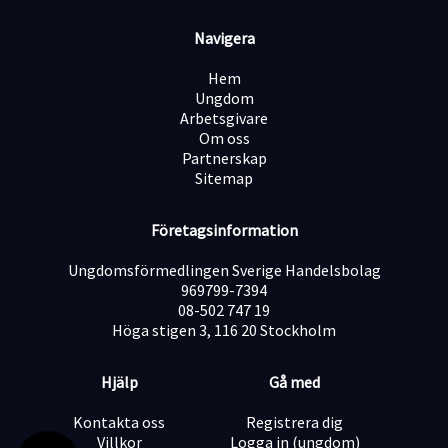
Våra tekniker är verksamma i hela Skåne, Göteborg och
till viss del i Stockholm.
Navigera
Hem
Ansök nu!
Ungdom
Arbetsgivare
Om oss
https://www.instagram.com/friskahemsverige
Partnerskap
Sitemap
Företagsinformation
Ungdomsförmedlingen Sverige Handelsbolag
969799-7394
08-502 747 19
Höga stigen 3, 116 20 Stockholm
Hjälp
Gå med
Kontakta oss
Registrera dig
Villkor
Logga in (ungdom)