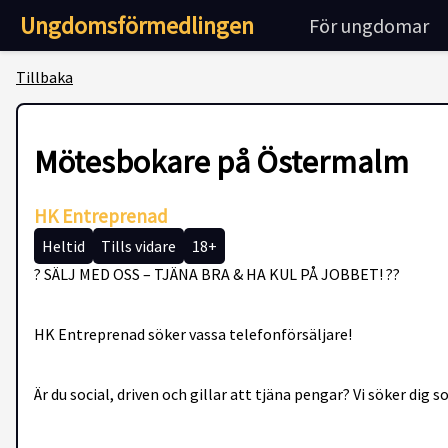
Ungdomsförmedlingen
För ungdomar
Tillbaka
Mötesbokare på Östermalm
HK Entreprenad
Heltid
Tills vidare
18+
? SÄLJ MED OSS – TJÄNA BRA & HA KUL PÅ JOBBET! ??
HK Entreprenad söker vassa telefonförsäljare!
Är du social, driven och gillar att tjäna pengar? Vi söker dig