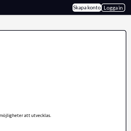
Skapa konto
Logga in
 möjligheter att utvecklas.