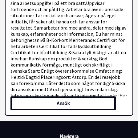
sina arbetsuppgifter på ett bra sätt.Uppvisar
förtroende och är pålitlig. Arbetar bra även i pressade
situationer Tar initiativ och ansvar; Agerar på eget
initiativ, får saker att hända och tar ansvar för
resultatet. Samarbetar bra med andra, delar med sig av
kunskap, erfarenheter och information, Du har minst
behörighetsnivå B-Körkort Meriterande: Certifikat för
heta arbeten Certifikat för fallskyddsutbildning
Certifikat för liftutbildning & Säkra lyft Viktigt är att du
innehar: Kunskap om produkter & verktyg God
kommunikativ förmåga, muntligt och skriftligt i
svenska Start: Enligt överenskommelse Omfattning:
Heltid/Dagtid Placeringsort: Åstorp. En del resejobb
kan förekomma. Låter detta som något för dig? Skicka
din ansökan med CV och personligt brev redan idag.
Intervjuer sker löpande, så vänta inte med att söka! Har
du frågor om tjänsten? Välkommen att kontakta
Ansök
Christian
ansokan.cjle@hotmail.com
Navigera