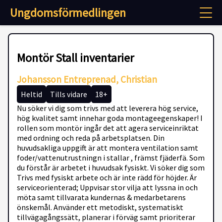
Ungdomsförmedlingen
Montör Stall inventarier
Johansson Entreprenad, Christian
Heltid
Tills vidare
18+
Nu söker vi dig som trivs med att leverera hög service,
hög kvalitet samt innehar goda montageegenskaper! I
rollen som montör ingår det att agera serviceinriktat
med ordning och reda på arbetsplatsen. Din
huvudsakliga uppgift är att montera ventilation samt
foder/vattenutrustningn i stallar , främst fjäderfä. Som
du förstår är arbetet i huvudsak fysiskt. Vi söker dig som
Trivs med fysiskt arbete och är inte rädd för höjder. Är
serviceorienterad; Uppvisar stor vilja att lyssna in och
möta samt tillvarata kundernas & medarbetarens
önskemål. Använder ett metodiskt, systematiskt
tillvägagångssätt, planerar i förväg samt prioriterar