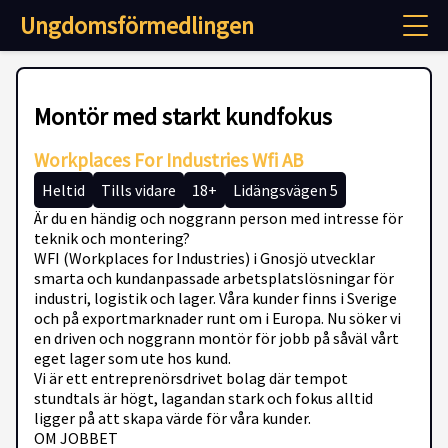
Ungdomsförmedlingen
Montör med starkt kundfokus
Workplaces For Industries Wfi AB
Heltid
Tills vidare
18+
Lidängsvägen 5
Är du en händig och noggrann person med intresse för
teknik och montering?
WFI (Workplaces for Industries) i Gnosjö utvecklar
smarta och kundanpassade arbetsplatslösningar för
industri, logistik och lager. Våra kunder finns i Sverige
och på exportmarknader runt om i Europa. Nu söker vi
en driven och noggrann montör för jobb på såväl vårt
eget lager som ute hos kund.
Vi är ett entreprenörsdrivet bolag där tempot
stundtals är högt, lagandan stark och fokus alltid
ligger på att skapa värde för våra kunder.
OM JOBBET