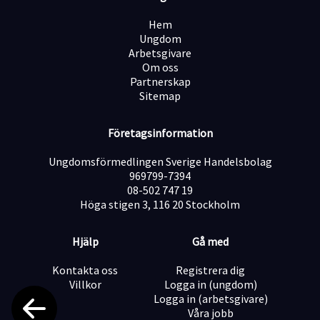
· Har god verktygsvana och ett tekniskt intresse.
· Har kunskap i ritningsläsning.
Hem
· Är noggrann, ansvarstagande och kvalitetsmedveten.
Ungdom
· Är flexibel och öppen för olika arbetstider.
Arbetsgivare
· Är en lagspelare med positiv inställning.
Om oss
Krav:
Partnerskap
· B-körkort
Sitemap
· Flytande i svenska
· Engelska
Företagsinformation
Tidigare erfarenhet av montering eller industriarbete
Ungdomsförmedlingen Sverige Handelsbolag
är meriterande, men vi lägger stor vikt vid din vilja att
969799-7394
lära och utvecklas.
08-502 747 19
Ansökan
Höga stigen 3, 116 20 Stockholm
Låter detta som en roll för dig? Vi ser fram emot att
höra från dig.
Hjälp
Gå med
Maila din ansökan till andreas@wfiab.se
Sista ansökningsdag är den 10 augusti men urval sker
Kontakta oss
Registrera dig
löpande, vilket innebär att tjänsten kan komma att
Villkor
Logga in (ungdom)
tillsättas tidigare.
Logga in (arbetsgivare)
Besök gärna WFI för att läsa mer om verksamheten.
Våra jobb