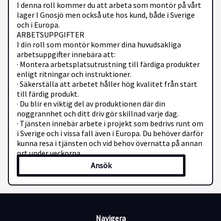
I denna roll kommer du att arbeta som montör på vårt
lager I Gnosjö men också ute hos kund, både i Sverige
och i Europa.
ARBETSUPPGIFTER
I din roll som montör kommer dina huvudsakliga
arbetsuppgifter innebära att:
· Montera arbetsplatsutrustning till färdiga produkter
enligt ritningar och instruktioner.
· Säkerställa att arbetet håller hög kvalitet från start
till färdig produkt.
· Du blir en viktig del av produktionen där din
noggrannhet och ditt driv gör skillnad varje dag.
· Tjänsten innebär arbete i projekt som bedrivs runt om
i Sverige och i vissa fall även i Europa. Du behöver därför
kunna resa i tjänsten och vid behov övernatta på annan
ort under veckorna.
PERSONLIGA EGENSKAPER OCH KVALIFIKATIONER
Ansök
Vi söker dig som trivs i en praktisk roll och som
motiveras av att se konkreta resultat av ditt arbete. Du
är lösningsorienterad, engagerad och har ett öga för
detaljer.
För att lyckas i rollen ser vi att du:
Navigera