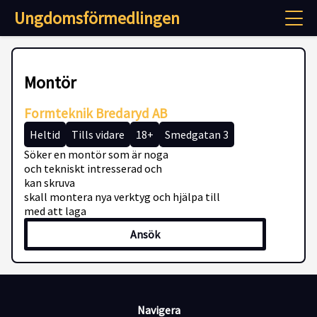
Ungdomsförmedlingen
Montör
Formteknik Bredaryd AB
Heltid
Tills vidare
18+
Smedgatan 3
Söker en montör som är noga
och tekniskt intresserad och
kan skruva
skall montera nya verktyg och hjälpa till
med att laga
Ansök
Navigera