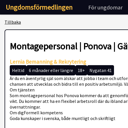
Ungdomsförmedlingen
För ungdomar
Tillbaka
Montagepersonal | Ponova | Gä
Lernia Bemanning & Rekrytering
Heltid
6 månader eller längre
18+
Nygatan 41
Är du en äventyrlig själ som älskar att jobba i team och utf
chansen att utvecklas och bidra till en positiv arbetsmiljö. 
Om tjänsten
Som montagepersonal hos Ponova kommer du att genomföra m
vikt. Du kommer att ha en flexibel arbetsroll där du ibland
övernattningar.
Om digFormell kompetens
Goda kunskaper i svenska, både muntligt och skriftligt