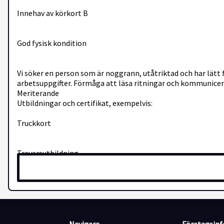
Innehav av körkort B
God fysisk kondition
Vi söker en person som är noggrann, utåtriktad och har lätt 
arbetsuppgifter. Förmåga att läsa ritningar och kommunicer
Meriterande
Utbildningar och certifikat, exempelvis:
Truckkort
Traversutbildning
Hjullastarutbildning
Certifikat för säkra lyft