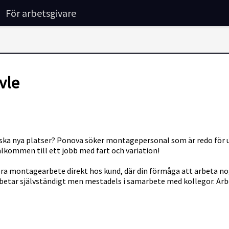
För arbetsgivare
vle
orska nya platser? Ponova söker montagepersonal som är redo för u
Välkommen till ett jobb med fart och variation!
ontagearbete direkt hos kund, där din förmåga att arbeta nogg
 arbetar självständigt men mestadels i samarbete med kollegor. Ar