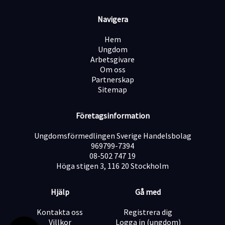
Är en positiv och glad person som bidrar till god
stämning på arbetsplatsen
Navigera
Har god ordningskänsla och ett strukturerat
arbetssätt
Hem
Trivs med praktiskt arbete och ett stundtals högt
Ungdom
arbetstempo
Arbetsgivare
Behärskar svenska i tal och skrift
Om oss
Har fyllt 18 år
Partnerskap
Truckkort är meriterande men inget krav.
Sitemap
Vi erbjuder:
Visstidsanställning på heltid med möjlighet till
Företagsinformation
tillsvidareanställning.
Ungdomsförmedlingen Sverige Handelsbolag
969799-7394
08-502 747 19
Höga stigen 3, 116 20 Stockholm
Hjälp
Gå med
Kontakta oss
Registrera dig
Villkor
Logga in (ungdom)