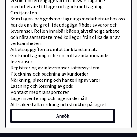
Vi söker nu en engagerad och ansvarstagande
medarbetare till lager och godsmottagning.
Om tjänsten
Som lager- och godsmottagningsmedarbetare hos oss
har du en viktig roll i det dagliga flödet av varor och
leveranser. Rollen innebär både självständigt arbete
och nära samarbete med kollegor från olika delar av
verksamheten.
Arbetsuppgifterna omfattar bland annat:
Godsmottagning och kontroll av inkommande
leveranser
Registrering av inleveranser i affärssystem
Plockning och packning av kundorder
Märkning, placering och hantering av varor
Lastning och lossning av gods
Kontakt med transportörer
Lagerinventering och lagerunderhåll
Att säkerställa ordning och struktur på lagret
Vi söker dig som:
Ansök
Är noggrann, ansvarstagande och har god
samarbetsförmåga
Trivs med att arbeta både självständigt och
tillsammans med andra