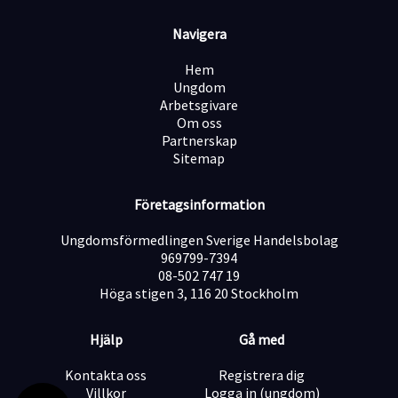
Öppettider butik
Navigera
Mån – Fre 10-18
Lördag 10-14
Hem
Tjänsten är en extratjänst där timmarna är varierande
Ungdom
och förekommer både vardagar och lördagar.
Arbetsgivare
Skicka in din CV, Personligt brev och bild till
Om oss
jobb@caspers.se
Partnerskap
Tjänsten är preliminärt från 1 oktober.
Sitemap
Vi kommer hålla intervjuer löpande under augusti
månad.
Företagsinformation
Ungdomsförmedlingen Sverige Handelsbolag
969799-7394
08-502 747 19
Höga stigen 3, 116 20 Stockholm
Hjälp
Gå med
Kontakta oss
Registrera dig
Villkor
Logga in (ungdom)