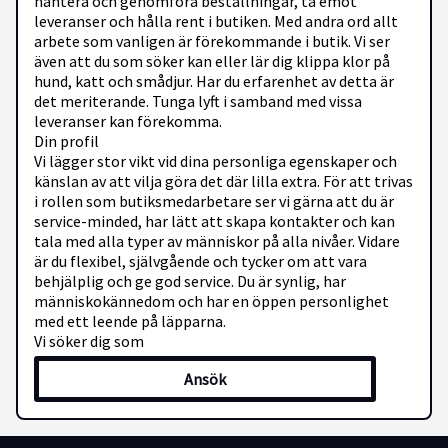
hantera och genomföra beställningar, ta emot
leveranser och hålla rent i butiken. Med andra ord allt
arbete som vanligen är förekommande i butik. Vi ser
även att du som söker kan eller lär dig klippa klor på
hund, katt och smådjur. Har du erfarenhet av detta är
det meriterande. Tunga lyft i samband med vissa
leveranser kan förekomma.
Din profil
Vi lägger stor vikt vid dina personliga egenskaper och
känslan av att vilja göra det där lilla extra. För att trivas
i rollen som butiksmedarbetare ser vi gärna att du är
service-minded, har lätt att skapa kontakter och kan
tala med alla typer av människor på alla nivåer. Vidare
är du flexibel, självgående och tycker om att vara
behjälplig och ge god service. Du är synlig, har
människokännedom och har en öppen personlighet
med ett leende på läpparna.
Vi söker dig som
- Har erfarenhet av försäljning och handel
Ansök
- Kan eller är beredd på att lära dig kloklippning
- Besitter datorvana
- Talar och skriver svenska flytande