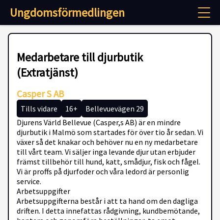
Ungdomsförmedlingen
Medarbetare till djurbutik
(Extratjänst)
Casper S AB
Tills vidare
16+
Bellevuevägen 29
Djurens Värld Bellevue (Casper,s AB) är en mindre
djurbutik i Malmö som startades för över tio år sedan. Vi
växer så det knakar och behöver nu en ny medarbetare
till vårt team. Vi säljer inga levande djur utan erbjuder
främst tillbehör till hund, katt, smådjur, fisk och fågel.
Vi är proffs på djurfoder och våra ledord är personlig
service.
Arbetsuppgifter
Arbetsuppgifterna består i att ta hand om den dagliga
driften. I detta innefattas rådgivning, kundbemötande,