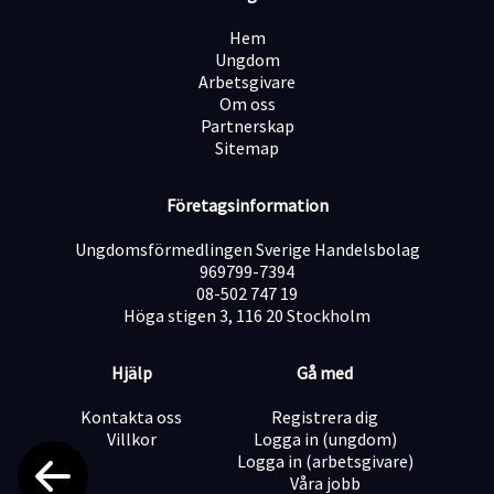
kommunicera med din omgivning.
Svenska i tal och skrift är ett krav.
Hem
Vad vi erbjuder dig:
Ungdom
Vi erbjuder en prestigelös arbetsmiljö präglad av
Arbetsgivare
engagerade och drivna kollegor. Vi är en internationell
Om oss
koncern men möjlighet till utveckling. Vi arbetar aktivt
Partnerskap
med värdegrund och kan du identifiera dig med respekt,
Sitemap
tillit, passion och kreativitet är vi företaget för dig.
Tjänsten är 100%.
Tillträde snarast eller efter överenskommelse.
Företagsinformation
Ungdomsförmedlingen Sverige Handelsbolag
969799-7394
08-502 747 19
Höga stigen 3, 116 20 Stockholm
Hjälp
Gå med
Kontakta oss
Registrera dig
Villkor
Logga in (ungdom)
Logga in (arbetsgivare)
Våra jobb