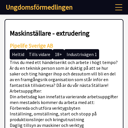
Ungdomsförmedlingen
Maskinställare - extrudering
Pipelife Sverige AB
Heltid
Tills vidare
18+
Industrivägen 1
Trivs du med ett händelserikt och arbete i högt tempo?
Är du en teknisk person som är duktig på att se hur
saker och ting hänger ihop och dessutom vill bli en del
av en framgångsrik organisation som står inför en
fantastisk tillväxtresa? Då är du vår nästa Ställare!
Arbetsuppgifter:
Din arbetsdag kan innefatta varierande arbetsuppgifter
men mestadels kommer du arbeta med att:
Förbereda och utföra verktygsbyten
Inställning, omställning, start och stopp på
produktionslinjer och kringutrustning
Daglig tillsyn av maskiner och verktyg