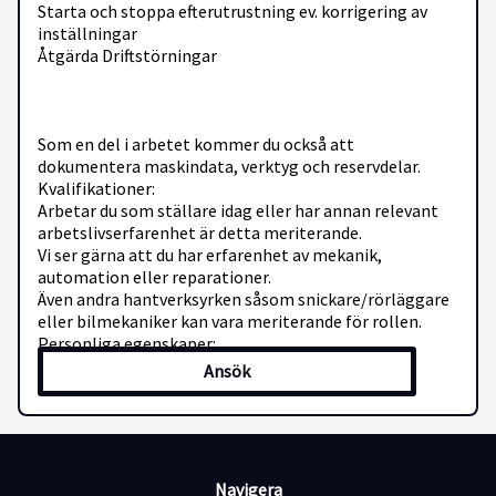
Starta och stoppa efterutrustning ev. korrigering av
inställningar
Åtgärda Driftstörningar
Som en del i arbetet kommer du också att
dokumentera maskindata, verktyg och reservdelar.
Kvalifikationer:
Arbetar du som ställare idag eller har annan relevant
arbetslivserfarenhet är detta meriterande.
Vi ser gärna att du har erfarenhet av mekanik,
automation eller reparationer.
Även andra hantverksyrken såsom snickare/rörläggare
eller bilmekaniker kan vara meriterande för rollen.
Personliga egenskaper:
Som person har du ett stort tekniskt intresse. Du har
Ansök
lätt för att lära och van vid att ta eget ansvar.
Vi tror att du som söker är en problemlösare som är
van att ta tag i vardagliga utmaningar samt har
intresse för förbättringsarbete.
Vi ser också du har ett stort driv och har lätt för att
Navigera