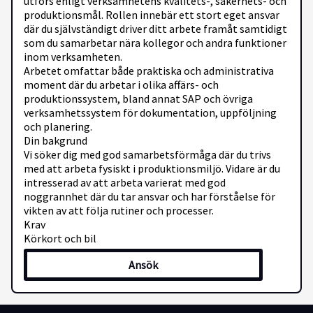
utförs enligt verksamhetens kvalitets-, säkerhets- och
produktionsmål. Rollen innebär ett stort eget ansvar
där du självständigt driver ditt arbete framåt samtidigt
som du samarbetar nära kollegor och andra funktioner
inom verksamheten.
Arbetet omfattar både praktiska och administrativa
moment där du arbetar i olika affärs- och
produktionssystem, bland annat SAP och övriga
verksamhetssystem för dokumentation, uppföljning
och planering.
Din bakgrund
Vi söker dig med god samarbetsförmåga där du trivs
med att arbeta fysiskt i produktionsmiljö. Vidare är du
intresserad av att arbeta varierat med god
noggrannhet där du tar ansvar och har förståelse för
vikten av att följa rutiner och processer.
Krav
Körkort och bil
Truckkort
Ansök
God datorvana
Svenska i tal och skrift
Om företaget
Företaget har sitt säte i Malmö och har en