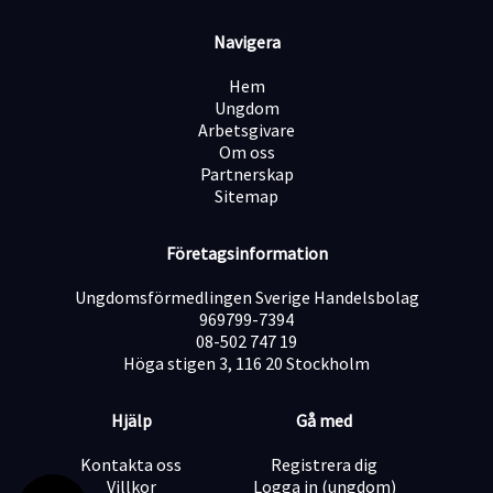
marknadsledande position i sin bransch.
Urval
Navigera
Vi använder oss av löpande urval och tjänsten kan
komma att tillsättas innan sista dag för ansökan.
Hem
Skicka därför in din ansökan redan idag!
Ungdom
Arbetsgivare
Om oss
Partnerskap
Sitemap
Företagsinformation
Ungdomsförmedlingen Sverige Handelsbolag
969799-7394
08-502 747 19
Höga stigen 3, 116 20 Stockholm
Hjälp
Gå med
Kontakta oss
Registrera dig
Villkor
Logga in (ungdom)