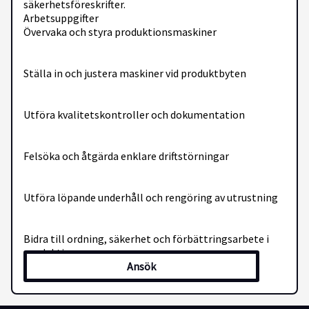
säkerhetsföreskrifter.
Arbetsuppgifter
Övervaka och styra produktionsmaskiner
Ställa in och justera maskiner vid produktbyten
Utföra kvalitetskontroller och dokumentation
Felsöka och åtgärda enklare driftstörningar
Utföra löpande underhåll och rengöring av utrustning
Bidra till ordning, säkerhet och förbättringsarbete i
produktionen
Ansök
Vi söker dig som
Har erfarenhet av arbete inom industri eller produktion
(meriterande)