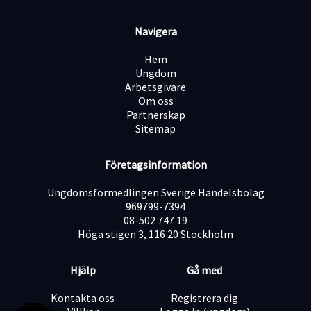
Navigera
Är tekniskt intresserad och har god
problemlösningsförmåga
Hem
Ungdom
Arbetsgivare
Är noggrann, ansvarstagande och kvalitetsmedveten
Om oss
Partnerskap
Sitemap
Har god samarbetsförmåga men kan även arbeta
självständigt
Företagsinformation
Ungdomsförmedlingen Sverige Handelsbolag
Behärskar svenska i tal och skrift
969799-7394
08-502 747 19
Höga stigen 3, 116 20 Stockholm
Har truckkort eller annan relevant utbildning
(meriterande)
Hjälp
Gå med
Vi erbjuder
En trygg anställning i ett växande företag
Kontakta oss
Registrera dig