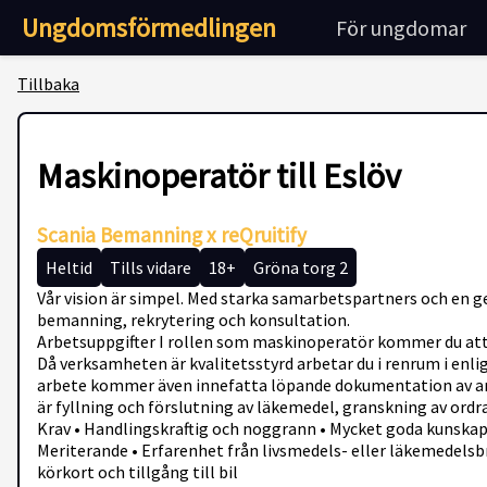
Ungdomsförmedlingen
För ungdomar
Tillbaka
Maskinoperatör till Eslöv
Scania Bemanning x reQruitify
Heltid
Tills vidare
18+
Gröna torg 2
Vår vision är simpel. Med starka samarbetspartners och en g
bemanning, rekrytering och konsultation.
Arbetsuppgifter I rollen som maskinoperatör kommer du att
Då verksamheten är kvalitetsstyrd arbetar du i renrum i enli
arbete kommer även innefatta löpande dokumentation av arbe
är fyllning och förslutning av läkemedel, granskning av ord
Krav • Handlingskraftig och noggrann • Mycket goda kunskaper 
Meriterande • Erfarenhet från livsmedels- eller läkemedelsb
körkort och tillgång till bil