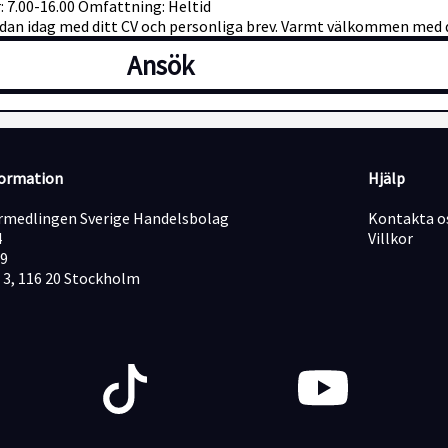
: 7.00-16.00 Omfattning: Heltid
redan idag med ditt CV och personliga brev. Varmt välkommen med 
Ansök
formation
Hjälp
medlingen Sverige Handelsbolag
Kontakta o
4
Villkor
19
 3, 116 20 Stockholm