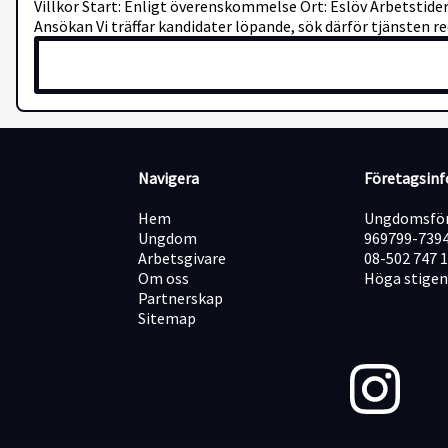
Villkor Start: Enligt överenskommelse Ort: Eslöv Arbetstider
Ansökan Vi träffar kandidater löpande, sök därför tjänsten 
Navigera
Företagsin
Hem
Ungdomsför
Ungdom
969799-739
Arbetsgivare
08-502 747 
Om oss
Höga stigen
Partnerskap
Sitemap