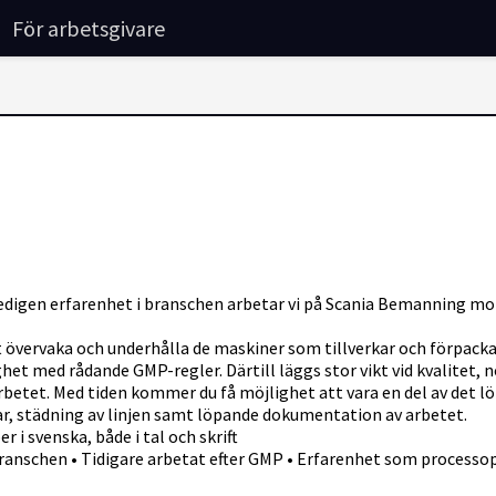
För arbetsgivare
edigen erfarenhet i branschen arbetar vi på Scania Bemanning mot
 övervaka och underhålla de maskiner som tillverkar och förpack
ghet med rådande GMP-regler. Därtill läggs stor vikt vid kvalitet,
tet. Med tiden kommer du få möjlighet att vara en del av det lö
rar, städning av linjen samt löpande dokumentation av arbetet.
i svenska, både i tal och skrift
ranschen • Tidigare arbetat efter GMP • Erfarenhet som processop