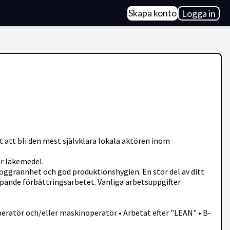
Skapa konto
Logga in
 att bli den mest självklara lokala aktören inom
ar läkemedel.
 noggrannhet och god produktionshygien. En stor del av ditt
pande förbättringsarbetet. Vanliga arbetsuppgifter
eratör och/eller maskinoperatör • Arbetat efter "LEAN" • B-