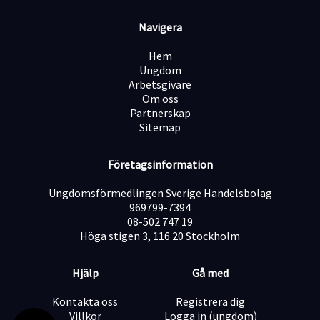
Övervaka och justera maskinprocesser vid behov
Navigera
Mäta och kontrollera komponenter enligt
Hem
kvalitetskrav
Ungdom
Arbetsgivare
Om oss
Dokumentera och följa upp produktionsresultat
Partnerskap
Sitemap
Delta i förbättringsarbete kring processer och
Företagsinformation
arbetssätt
Ungdomsförmedlingen Sverige Handelsbolag
969799-7394
Samarbeta med kollegor inom produktion och teknik
08-502 747 19
Höga stigen 3, 116 20 Stockholm
Vem söker vi?
Hjälp
Gå med
Vi söker dig som är noggrann, tekniskt intresserad och
trivs med strukturerat arbete. Du är ansvarstagande,
Kontakta oss
Registrera dig
har ett öga för detaljer och motiveras av att leverera
Villkor
Logga in (ungdom)