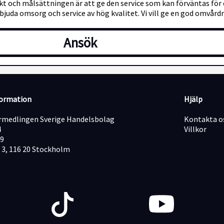
ikt och målsättningen är att ge den service som kan förväntas för e
juda omsorg och service av hög kvalitet. Vi vill ge en god omvå
Ansök
formation
Hjälp
medlingen Sverige Handelsbolag
Kontakta o
4
Villkor
19
 3, 116 20 Stockholm