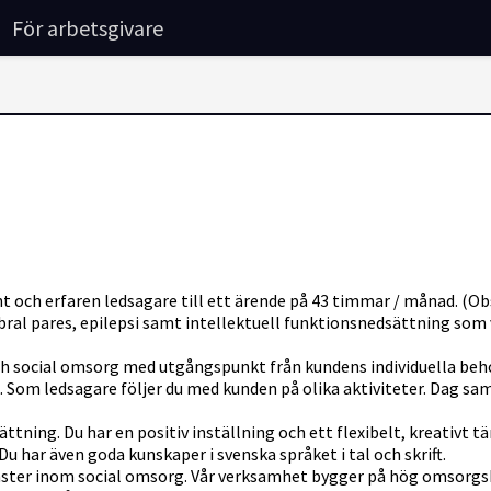
För arbetsgivare
nt och erfaren ledsagare till ett ärende på 43 timmar / månad. (O
ral pares, epilepsi samt intellektuell funktionsnedsättning som v
ch social omsorg med utgångspunkt från kundens individuella be
. Som ledsagare följer du med kunden på olika aktiviteter. Dag sam
dsättning. Du har en positiv inställning och ett flexibelt, kreativ
 Du har även goda kunskaper i svenska språket i tal och skrift.
nster inom social omsorg. Vår verksamhet bygger på hög omsorgsk