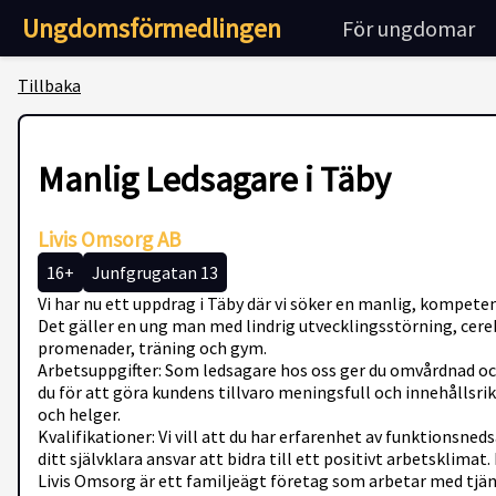
Ungdomsförmedlingen
För ungdomar
Tillbaka
Manlig Ledsagare i Täby
Livis Omsorg AB
16+
Junfgrugatan 13
Vi har nu ett uppdrag i Täby där vi söker en manlig, kompete
Det gäller en ung man med lindrig utvecklingsstörning, cereb
promenader, träning och gym.
Arbetsuppgifter: Som ledsagare hos oss ger du omvårdnad o
du för att göra kundens tillvaro meningsfull och innehållsrik
och helger.
Kvalifikationer: Vi vill att du har erfarenhet av funktionsne
ditt självklara ansvar att bidra till ett positivt arbetsklimat.
Livis Omsorg är ett familjeägt företag som arbetar med tjä