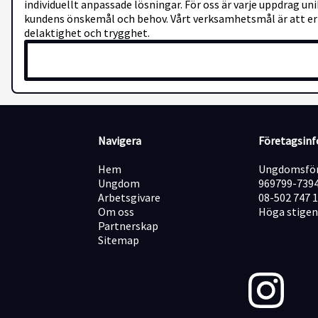
individuellt anpassade lösningar. För oss är varje uppdrag un
kundens önskemål och behov. Vårt verksamhetsmål är att erb
delaktighet och trygghet.
Navigera
Företagsin
Hem
Ungdomsför
Ungdom
969799-739
Arbetsgivare
08-502 747 
Om oss
Höga stigen
Partnerskap
Sitemap