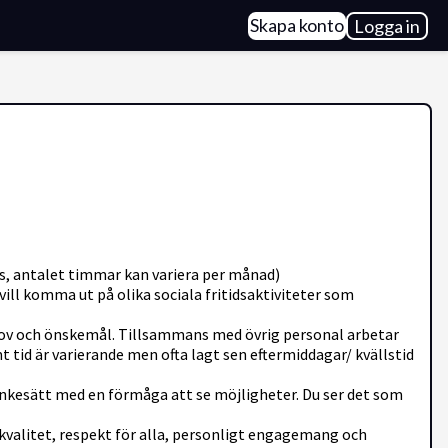
Skapa konto
Logga in
bs, antalet timmar kan variera per månad)
ill komma ut på olika sociala fritidsaktiviteter som
hov och önskemål. Tillsammans med övrig personal arbetar
t tid är varierande men ofta lagt sen eftermiddagar/ kvällstid
t tänkesätt med en förmåga att se möjligheter. Du ser det som
valitet, respekt för alla, personligt engagemang och