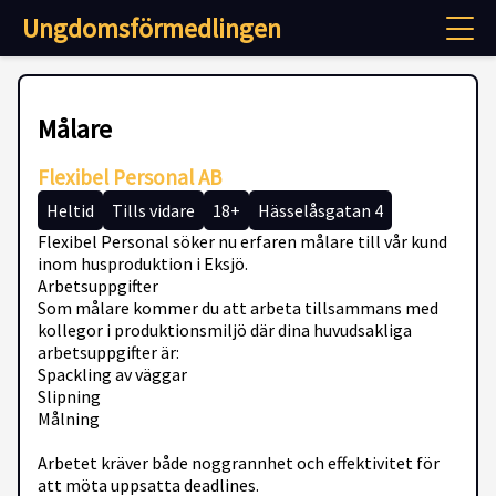
Ungdomsförmedlingen
Målare
Flexibel Personal AB
Heltid
Tills vidare
18+
Hässelåsgatan 4
Flexibel Personal söker nu erfaren målare till vår kund
inom husproduktion i Eksjö.
Arbetsuppgifter
Som målare kommer du att arbeta tillsammans med
kollegor i produktionsmiljö där dina huvudsakliga
arbetsuppgifter är:
Spackling av väggar
Slipning
Målning
Arbetet kräver både noggrannhet och effektivitet för
att möta uppsatta deadlines.