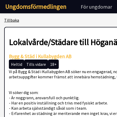
Ungdomsförmedlingen
För ungdomar
Tillbaka
Lokalvårde/Städare till Högan
Bygg & Städ i Kullabygden AB
Heltid
Tills vidare
18+
Vi på Bygg & Städ i Kullabygden AB söker nu en engagerad, nog
arbetsuppgifter kommer främst att innebära hemstädning, 
Vi söker dig som:
- Är noggrann, ansvarsfull och punktlig.
- Har en positiv inställning och trivs med fysiskt arbete.
- Kan arbeta självständigt såväl som i team.
- Erfarenhet av städning är meriterande men inget krav, vi er