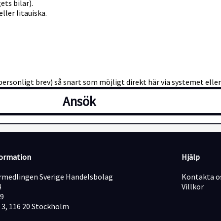
ets bilar).
ller litauiska.
personligt brev) så snart som möjligt direkt här via systemet eller 
Ansök
formation
Hjälp
medlingen Sverige Handelsbolag
Kontakta o
4
Villkor
19
 3, 116 20 Stockholm