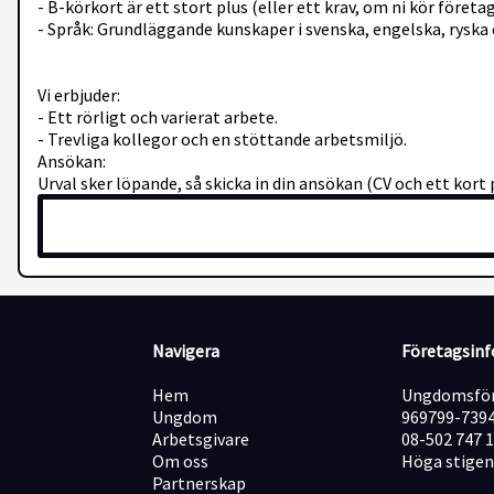
- B-körkort är ett stort plus (eller ett krav, om ni kör företag
- Språk: Grundläggande kunskaper i svenska, engelska, ryska e
Vi erbjuder:
- Ett rörligt och varierat arbete.
- Trevliga kollegor och en stöttande arbetsmiljö.
Ansökan:
Urval sker löpande, så skicka in din ansökan (CV och ett kort 
Navigera
Företagsin
Hem
Ungdomsför
Ungdom
969799-739
Arbetsgivare
08-502 747 
Om oss
Höga stigen
Partnerskap