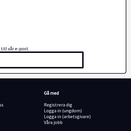
till vår e-post.
Gå med
ss
Registrera dig
Logga in (ungdom)
Logga in (arbetsgivare)
Våra jobb