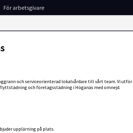
För arbetsgivare
äs
grann och serviceorienterad lokalvårdare till vårt team. Vi utför k
flyttstädning och företagsstädning i Höganäs med omnejd.
bjuder upplärning på plats.