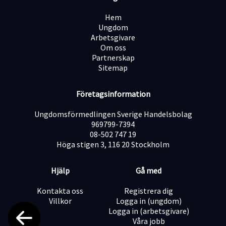
Nu söker vi dig som:
Hem
• Fyllt 18 år.
Ungdom
• Behärskar svenska språket mycket väl i tal,
Arbetsgivare
läsförståelse och skrift.
Om oss
• Är hängiven: För dig är det självklart att vara ett
Partnerskap
ansikte utåt för lokalvården. Du bygger relationer med
Sitemap
våra kunder, är förtroendeingivande och har en
förmåga att arbeta både i team och ensam.
• Har medkännande: Du förstår vikten av att sätta
Företagsinformation
verksamheten i fokus, det synliggör du genom ditt
varma bemötande gentemot andra människor, med din
Ungdomsförmedlingen Sverige Handelsbolag
goda servicekänsla och din vilja att jobba efter god
969799-7394
kvalitet och hög servicegrad.
08-502 747 19
• Du arbetar både i team och enskilt där såväl
Höga stigen 3, 116 20 Stockholm
självständighet som god samarbetsförmåga är ett
krav.
Hjälp
Gå med
Kontakta oss
Registrera dig
Hos oss blir du en del i någonting viktigt. Vi strävar efter
Villkor
Logga in (ungdom)
att skapa en utvecklande och rolig arbetsplats. Det är
Logga in (arbetsgivare)
meriterande om du har tidigare erfarenhet inom
Våra jobb
lokalvård eller serviceyrke samt utbildad i SRY eller