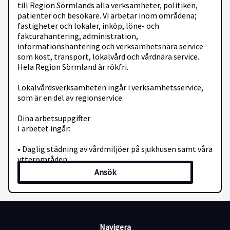
till Region Sörmlands alla verksamheter, politiken,
patienter och besökare. Vi arbetar inom områdena;
fastigheter och lokaler, inköp, löne- och
fakturahantering, administration,
informationshantering och verksamhetsnära service
som kost, transport, lokalvård och vårdnära service.
Hela Region Sörmland är rökfri.
Lokalvårdsverksamheten ingår i verksamhetsservice,
som är en del av regionservice.
Dina arbetsuppgifter
I arbetet ingår:
• Daglig städning av vårdmiljöer på sjukhusen samt våra
ytterområden.
• Storstädning.
Ansök
• Smittstädning.
• Bygg- och flyttstädning.
Din kompetens:
Navigera