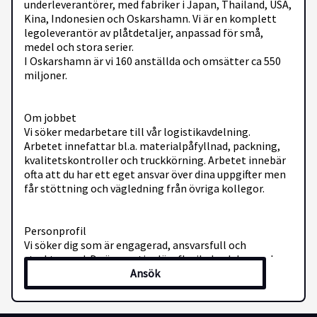
underleverantörer, med fabriker i Japan, Thailand, USA,
Kina, Indonesien och Oskarshamn. Vi är en komplett
legoleverantör av plåtdetaljer, anpassad för små,
medel och stora serier.
I Oskarshamn är vi 160 anställda och omsätter ca 550
miljoner.
Om jobbet
Vi söker medarbetare till vår logistikavdelning.
Arbetet innefattar bl.a. materialpåfyllnad, packning,
kvalitetskontroller och truckkörning. Arbetet innebär
ofta att du har ett eget ansvar över dina uppgifter men
får stöttning och vägledning från övriga kollegor.
Personprofil
Vi söker dig som är engagerad, ansvarsfull och
strukturerad. Du är prestigelös, flexibel och har god
Ansök
samarbetsförmåga.
Vi värdesätter din vilja att utvecklas och hoppas att just
du vill bli vår nya medarbetare.