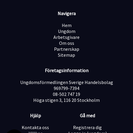
Anställningsvillkor
Navigera
Allmän visstidsanställning med möjlighet till
förlängning
Hem
Tvåskift
Ungdom
Vi hanterar ansökningar löpande, så skicka gärna in din
Arbetsgivare
ansökan så snart som möjligt.
Om oss
Vid ytterligare frågor om tjänsten är du välkommen att
Partnerskap
kontakta HR-chef Andreas Wigren 070 697 1974 alt.
Sitemap
jobb@presskogyo.se
Varmt välkommen med din ansökan!
Företagsinformation
Ungdomsförmedlingen Sverige Handelsbolag
969799-7394
08-502 747 19
Höga stigen 3, 116 20 Stockholm
Hjälp
Gå med
Kontakta oss
Registrera dig