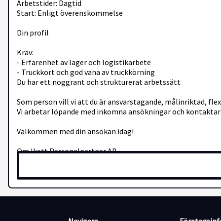
Arbetstider: Dagtid
Start: Enligt överenskommelse
Din profil
Krav:
- Erfarenhet av lager och logistikarbete
- Truckkort och god vana av truckkörning
Du har ett noggrant och strukturerat arbetssätt
Som person vill vi att du är ansvarstagande, målinriktad, fl
Vi arbetar löpande med inkomna ansökningar och kontaktar
Välkommen med din ansökan idag!
Om Ikett Personalpartner AB
Ikett Personalpartner AB är ett auktoriserat bemanningsför
yrkesområdena industri, el, bygg och administration.
Som konsult hos Ikett har du möjligheten att söka lokala arb
varandra och för att era önskemål ska tillgodoses.