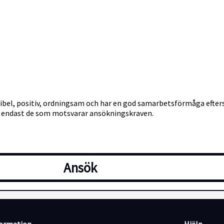
exibel, positiv, ordningsam och har en god samarbetsförmåga efter
 endast de som motsvarar ansökningskraven.
Ansök
etag som arbetar med uthyrning och rekrytering av kvalificerad 
eten och researbeten i Sverige samt Norge. Vi arbetar kontinuerl