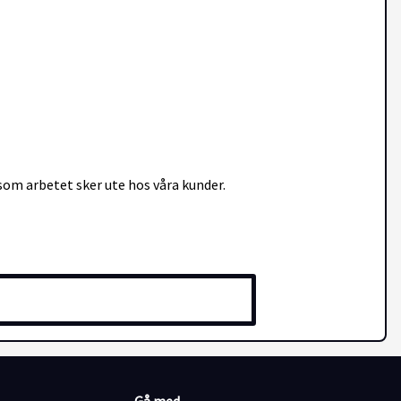
som arbetet sker ute hos våra kunder.
kollektivpersonal och tjänstemän. Främst inom
igt för att du och kunden ska trivas så bra som möjligt med