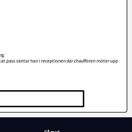
ng.
utat pass väntar han i receptionen där chauffören möter upp
fritt för andra aktiviteter utifrån hans önskemål.