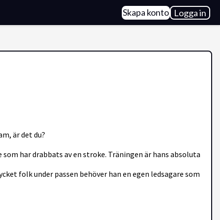
Skapa konto
Logga in
eam, är det du?
erre som har drabbats av en stroke. Träningen är hans absoluta
r mycket folk under passen behöver han en egen ledsagare som