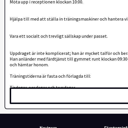
Möta upp i receptionen klockan 10:00.
Hjälpa till med att ställa in träningsmaskiner och hantera vi
Vara ett socialt och trevligt sällskap under passet.
Uppdraget är inte komplicerat; han är mycket talför och ber
Han anländer med färdtjänst till gymmet runt klockan 09:30–1
och hämtar honom.
Träningstiderna är fasta och förlagda till:
Tisdagar, onsdagar och torsdagar
Klockan 10:00 – 12:00 (Ditt uppdrag är under dessa två timma
Detta innebär totalt 6 timmar per vecka på gymmet. Restera
Sysselsättningsgrad: 17% av heltid. Tjänsten omfattar tota