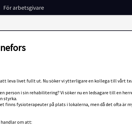
För arbetsgivare
nnefors
tt leva livet fullt ut. Nu söker vi ytterligare en kollega till vårt t
 en person i sin rehabilitering? Vi söker nu en ledsagare till en h
n styrka.
 Det finns fysioterapeuter på plats i lokalerna, men då det ofta ä
 handlar om att: