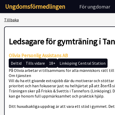
Ungdomsförmedlingen
För ungdomar
Tillbaka
Ledsagare för gymträning i Ta
Olivia Personlig Assistans AB
Deltid
Tills vidare
18+
Linköping Central Station
På Olivia arbetar vi tillsammans för alla människors rätt till a
Om tjänsten
Vill du ha ett givande extrajobb där du motiverar och stöttar
prioritet och han fokuserar just nu helhjärtat på att återfå si
Träningen sker på Friskis & Svettis i Tannefors (Linköping).
kan ge honom full uppmärksamhet och praktisk hjälp.
Ditt huvudsakliga uppdrag är att vara ett stöd i gymmet. Det