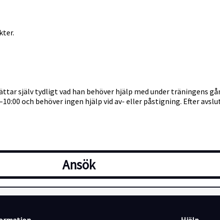
kter.
ättar själv tydligt vad han behöver hjälp med under träningens gå
0:00 och behöver ingen hjälp vid av- eller påstigning. Efter avsl
Ansök
r)
nde timmar under månaden (cirka 4 timmar) sparas och disponeras 
lt 28 timmars ledsagarservice per månad