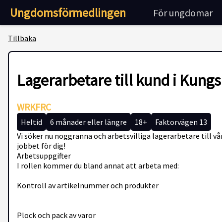
Ungdomsförmedlingen
För ungdomar
Tillbaka
Lagerarbetare till kund i Kung
WRKFRC
Heltid
6 månader eller längre
18+
Faktorvägen 13
Vi söker nu noggranna och arbetsvilliga lagerarbetare till vå
jobbet för dig!
Arbetsuppgifter
I rollen kommer du bland annat att arbeta med:
Kontroll av artikelnummer och produkter
Plock och pack av varor