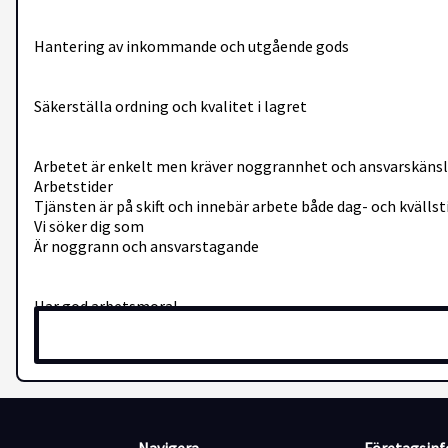
Hantering av inkommande och utgående gods
Säkerställa ordning och kvalitet i lagret
Arbetet är enkelt men kräver noggrannhet och ansvarskänsl
Arbetstider
Tjänsten är på skift och innebär arbete både dag- och kvällsti
Vi söker dig som
Är noggrann och ansvarstagande
Har god arbetsmoral
Trivs med fysiskt arbete
Kan arbeta både självständigt och i team