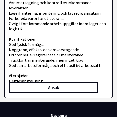
Varumottagning och kontroll av inkommande
leveranser.
Lagerhantering, inventering och lagerorganisation.
Förbereda varor för utleverans.
Övrigt förekommande arbetsuppgifter inom lager och
logistik.
Kvalifikationer
God fysisk förmåga.
Noggrann, effektiv och ansvarstagande.
Erfarenhet av lagerarbete är meriterande.
Truckkort är meriterande, men inget krav.
God samarbetsförmåga och ett positivt arbetssätt.
Vi erbjuder
Heltidsanställning.
Introduktion och utbildning.
Ansök
En trygg arbetsplats med trevliga kollegor.
Möjlighet till utveckling inom företaget.
Ansökan
Skicka ditt CV och personliga brev till
Navigera