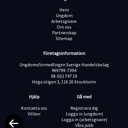
sarah@thaifoodtrading.se.
Urval och intervjuer sker löpande, så skicka gärna in din
Hem
ansökan så snart som möjligt.
Ungdom
Vi ser fram emot att välkomna dig till Thaifood Trading
Arbetsgivare
AB!
Om oss
Öppen för alla
Partnerskap
Vi fokuserar på din kompetens, inte dina övriga
Sitemap
förutsättningar. Vi är öppna för att anpassa rollen eller
arbetsplatsen efter dina behov.
Företagsinformation
Ungdomsförmedlingen Sverige Handelsbolag
969799-7394
08-502 747 19
Höga stigen 3, 116 20 Stockholm
Hjälp
Gå med
Kontakta oss
Registrera dig
Villkor
Logga in (ungdom)
Logga in (arbetsgivare)
Våra jobb