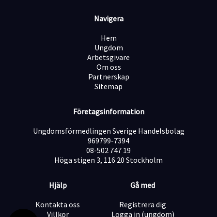
gärna in din ansökan.
Navigera
En förutsättning för att påbörja en anställning hos oss
på SAAND Assistans är att du som söker kan uppvisa
Hem
giltig ID-handling och eventuella dokument som
Ungdom
styrker rätten till arbete inom Sverige. För att kunna
Arbetsgivare
jobba som personlig assistent måste du vara minst 18
Om oss
år.
Partnerskap
Utifrån lagstiftning krävs att vi som arbetsgivare begär
Sitemap
ett registerutdrag från alla anställda som ska arbeta
som personlig assistent åt ett barn under 18 år. För att
Företagsinformation
trygga våra uppdragsgivare på SAAND Assistans
inhämtar vi utdrag ifrån belastningsregister på
Ungdomsförmedlingen Sverige Handelsbolag
samtliga vi anställer. Därav behöver du uppvisa ett
969799-7394
utdrag ur polisens belastningsregister inför en
08-502 747 19
eventuell anställning.
Höga stigen 3, 116 20 Stockholm
Vi ser gärna att du ansöker snarast då vi går igenom
urvalet löpande och kan komma att tillsätta tjänsten
Hjälp
Gå med
innan sista ansökningsdagen. Vi tar endast emot
ansökningar via vårt rekryteringssystem i enlighet med
Kontakta oss
Registrera dig
GDPR.
Villkor
Logga in (ungdom)