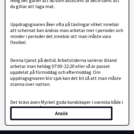
ledig det gäller att du som assistent är aktiv samt att
du gillar att laga mat.
Uppdragsgivaren åker ofta på tävlingar vilket innebär
att schemat kan ändras man arbetar mer i perioder och
minder i perioder det innebär att man måste vara
flexibel.
Denna tjänst på deltid. Arbetstiderna varierar ibland
arbetar man heldag 07:00-22:20 eller så är passet
uppdelat på förmiddag och eftermiddag. Om
uppdragsgivaren blir sjuk kan det bli så att man måste
stanna över natten.
Det krävs även Mycket goda kundskaper i svenska både i
tal och skrift då uppdragsgivaren använder sig av Bliss
Ansök
karta för att kommunicera.
Känner du att annonsen stämmer in på dig? Skicka då