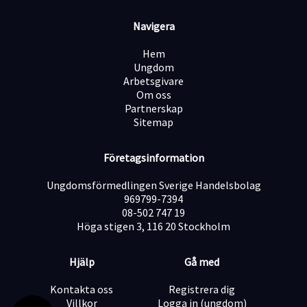
vidareutbildningar inom service och städning
· Field Lead/Buddy – kontaktperson inom städning
Navigera
samt stöd till medarbetare ute på fältet
· Gemensamma fester
Hem
Hos oss får du rätt förutsättningar för att lyckas. Har
Ungdom
du viljan, så ger vi dig verktygen för att briljera!
Arbetsgivare
Om oss
Vem söker vi?
Partnerskap
Vi söker dig som:
Sitemap
· Tycker om att arbeta både självständigt och drivs av
kvalitet och nöjda kunder
Företagsinformation
· Är noggrann och punktlig
· Är ansvarstagande, engagerad och brinner för
Ungdomsförmedlingen Sverige Handelsbolag
städning
969799-7394
· Vill utvecklas och lära dig mer
08-502 747 19
· Har erfarenhet från ett serviceyrke sedan tidigare
Höga stigen 3, 116 20 Stockholm
· Talar och förstår grundläggande svenska eller
engelska
· Kan arbeta flexibla arbetstider, såväl vardagar (dag
Hjälp
Gå med
samt kväll) och helg (från kl. 05.30 till cirka kl.
13.00, både vardagar och helger).
Kontakta oss
Registrera dig
Meriterande:
Villkor
Logga in (ungdom)