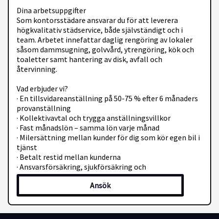
Dina arbetsuppgifter
Som kontorsstädare ansvarar du för att leverera
högkvalitativ städservice, både självständigt och i
team. Arbetet innefattar daglig rengöring av lokaler
såsom dammsugning, golvvård, ytrengöring, kök och
toaletter samt hantering av disk, avfall och
återvinning.
Vad erbjuder vi?
· En tillsvidareanställning på 50-75 % efter 6 månaders
provanställning
· Kollektivavtal och trygga anställningsvillkor
· Fast månadslön – samma lön varje månad
· Milersättning mellan kunder för dig som kör egen bil i
tjänst
· Betalt restid mellan kunderna
· Ansvarsförsäkring, sjukförsäkring och
pensionsförsäkring
Ansök
· Vi värnar om din hälsa! Därför erbjuder vi ett
friskvårdsbidrag på 2 400 kr per år
· Gratis mobilabonnemang
· Kostnadsfri utbildning i städning samt