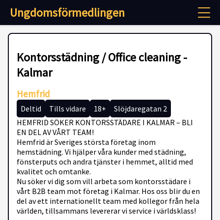
Ungdomsförmedlingen
Kontorsstädning / Office cleaning -
Kalmar
Hemfrid
Deltid
Tills vidare
18+
Slöjdaregatan 2
HEMFRID SÖKER KONTORSSTÄDARE I KALMAR – BLI
EN DEL AV VÅRT TEAM!
Hemfrid är Sveriges största företag inom
hemstädning. Vi hjälper våra kunder med städning,
fönsterputs och andra tjänster i hemmet, alltid med
kvalitet och omtanke.
Nu söker vi dig som vill arbeta som kontorsstädare i
vårt B2B team mot företag i Kalmar. Hos oss blir du en
del av ett internationellt team med kollegor från hela
världen, tillsammans levererar vi service i världsklass!