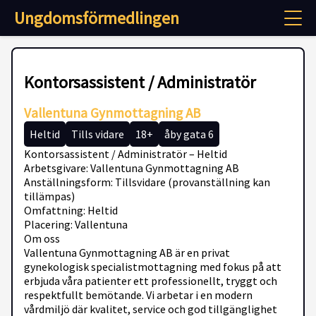
Ungdomsförmedlingen
Kontorsassistent / Administratör
Vallentuna Gynmottagning AB
Heltid
Tills vidare
18+
åby gata 6
Kontorsassistent / Administratör – Heltid
Arbetsgivare: Vallentuna Gynmottagning AB
Anställningsform: Tillsvidare (provanställning kan
tillämpas)
Omfattning: Heltid
Placering: Vallentuna
Om oss
Vallentuna Gynmottagning AB är en privat
gynekologisk specialistmottagning med fokus på att
erbjuda våra patienter ett professionellt, tryggt och
respektfullt bemötande. Vi arbetar i en modern
vårdmiljö där kvalitet, service och god tillgänglighet