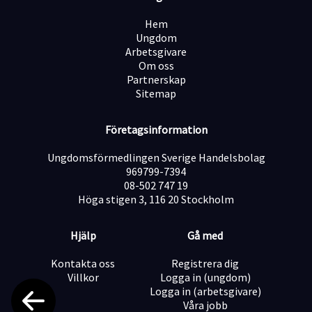
självständigt.
Hem
Ungdom
Arbetsgivare
Personliga egenskaper
Om oss
Vi lägger stor vikt vid personlig lämplighet. Du är
Partnerskap
positiv, ansvarstagande och professionell i ditt
Sitemap
bemötande. Du har förmåga att prioritera när tempot
är högt och bidrar till en trivsam arbetsmiljö för både
patienter och kollegor.
Företagsinformation
Vi erbjuder
En trygg och stabil arbetsplats.
Ungdomsförmedlingen Sverige Handelsbolag
Ett varierande och ansvarsfullt arbete.
969799-7394
Trevliga kollegor och god arbetsmiljö.
08-502 747 19
Möjlighet att utvecklas inom medicinsk
Höga stigen 3, 116 20 Stockholm
administration.
Heltidsanställning med konkurrenskraftiga
Hjälp
Gå med
anställningsvillkor.
Kontakta oss
Registrera dig
Ansökan
Villkor
Logga in (ungdom)
Vi arbetar med löpande urval, så skicka gärna in din
Logga in (arbetsgivare)
ansökan så snart som möjligt till
Våra jobb
info@vallentunagynmottagning.se