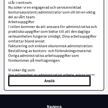
står i centrum.
Nu söker vi en engagerad och serviceinriktad
kontorsassistent/administratör som vill bli en viktig
del av vårt team.
Arbetsuppgifter
I rollen kommer du att ansvara för administrativa och
praktiska uppgifter som bidrar till att den dagliga
verksamheten fungerar smidigt. Dina arbetsuppgifter
omfattar bland annat:
Fakturering och enklare ekonomisk administration.
Beställning av kontors- och förbrukningsmaterial.
Övriga administrativa arbetsuppgifter som
förekommer på mottagningen.
Vi söker dig som
Har erfarenhet av administrativt arbete, gärna inom
hälso- och sjukvård.
Ansök
Är strukturerad, noggrann och har god
organisationsförmåga.
Är serviceinriktad och trivs med patientkontakt.
Har god datorvana och lätt för att lära dig nya system.
Har god samarbetsförmåga och kan arbeta
Navigera