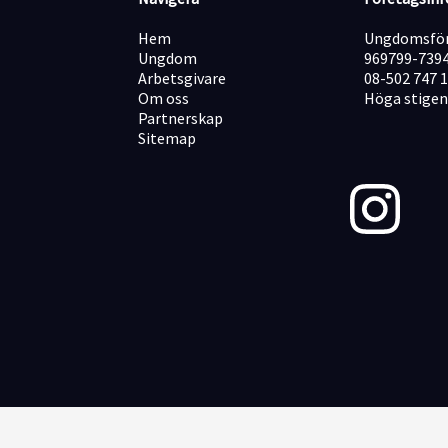
Hem
Ungdomsför
Ungdom
969799-739
Arbetsgivare
08-502 747 
Om oss
Höga stigen
Partnerskap
Sitemap