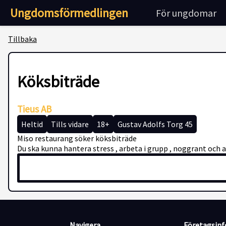
Ungdomsförmedlingen
För ungdomar
Tillbaka
Köksbiträde
Tieus AB
Heltid
Tills vidare
18+
Gustav Adolfs Torg 45
Miso restaurang söker köksbiträde
Du ska kunna hantera stress , arbeta i grupp , noggrant och 
Navigera
Företagsin