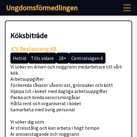
Ungdomsförmedlingen
Köksbiträde
ICV Restaurang AB
Heltid
Tills vidare
18+
Centralvägen 6
Vi söker en driven och noggrann medarbetare till vårt
kök.
Arbetsuppgifter
Förbereda råvaror såsom ost, grönsaker och kött
Hjälpa till i köket med dagliga arbetsuppgifter
Packa och breda varor/smörgåsar
Hålla rent och organiserat i köket
Samarbeta med övrig personal
Vi söker dig som
Är stresstålig och kan arbeta i högt tempo
Är ansvarstagande och noggrann