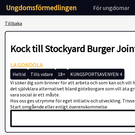
Ungdomsförmedlingen
För ungdomar
Tillbaka
Kock till Stockyard Burger Join
LA GONDOLA
Heltid
Tills vidare
18+
KUNGSPORTSAVENYEN 4
Vi söker dig som brinner för att arbeta och som kan och vill 
det självklara alternativet bland göteborgare som vill äta g
vara social är ett måste.
Hos oss ges utrymme för eget initiativ och utveckling. Trivsel 
Start omgående eller enligt överenskommelse