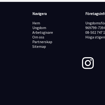
Navigera
Företagsin
Hem
Ungdomsför
Ungdom
969799-739
Arbetsgivare
08-502 747 
Om oss
Höga stigen
Partnerskap
Sitemap