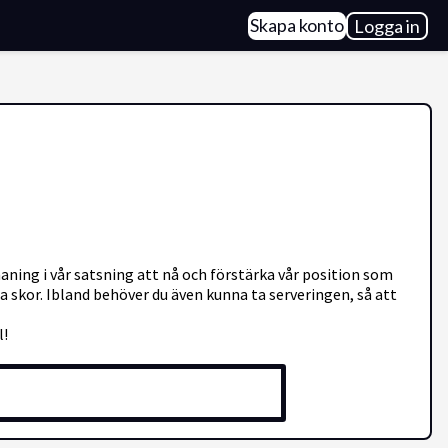
Skapa konto
Logga in
maning i vår satsning att nå och förstärka vår position som
a skor. Ibland behöver du även kunna ta serveringen, så att
l!