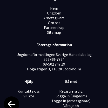
Stöd vid förflyttningar och träning
Hem
Ungdom
Hjälp med personlig hygien och dagliga aktiviteter
Arbetsgivare
Om oss
Aktivt deltagande i rehabiliteringsövningar och träning
Partnerskap
Sitemap
Allmänt stöd i vardagen
Företagsinformation
Kunden söker dig som:
Ungdomsförmedlingen Sverige Handelsbolag
Har ett intresse för träning och rehabilitering
969799-7394
(erfarenhet av detta är ett plus)
08-502 747 19
Höga stigen 3, 116 20 Stockholm
Är tålmodig, lyhörd och har en positiv inställning
Hjälp
Gå med
Är ansvarsfull och engagerad i att hjälpa andra
Kontakta oss
Registrera dig
Har erfarenhet av eller är intresserad av att arbeta som
Villkor
Logga in (ungdom)
personlig assistent (erfarenhet inom området är
Logga in (arbetsgivare)
meriterande men inte ett krav)
Våra jobb