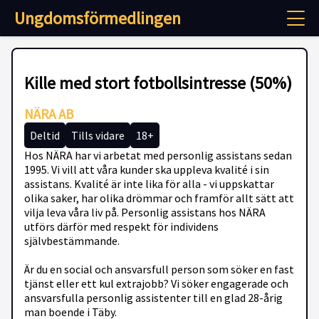
Ungdomsförmedlingen
Kille med stort fotbollsintresse (50%)
NÄRA AB
Deltid
Tills vidare
18+
Hos NÄRA har vi arbetat med personlig assistans sedan
1995. Vi vill att våra kunder ska uppleva kvalité i sin
assistans. Kvalité är inte lika för alla - vi uppskattar
olika saker, har olika drömmar och framför allt sätt att
vilja leva våra liv på. Personlig assistans hos NÄRA
utförs därför med respekt för individens
självbestämmande.
Är du en social och ansvarsfull person som söker en fast
tjänst eller ett kul extrajobb? Vi söker engagerade och
ansvarsfulla personlig assistenter till en glad 28-årig
man boende i Täby.