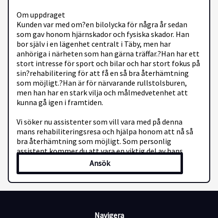
Om uppdraget
Kunden var med om?en bilolycka för några år sedan
som gav honom hjärnskador och fysiska skador. Han
bor själv i en lägenhet centralt i Täby, men har
anhöriga i närheten som han gärna träffar.?Han har ett
stort intresse för sport och bilar och har stort fokus på
sin?rehabilitering för att få en så bra återhämtning
som möjligt.?Han är för närvarande rullstolsburen,
men han har en stark vilja och målmedvetenhet att
kunna gå igen i framtiden.
Vi söker nu assistenter som vill vara med på denna
mans rehabiliteringsresa och hjälpa honom att nå så
bra återhämtning som möjligt. Som personlig
assistent kommer du att vara en viktig del av hans
dagliga liv och hans fortsatta rehabilitering. Vi söker
Ansök
dig som är intresserad av att stötta honom både
fysiskt och mentalt i hans resa mot ökad funktion och
livskvalitet.
Dina arbetsuppgifter kan bland annat innebära:
Navigera