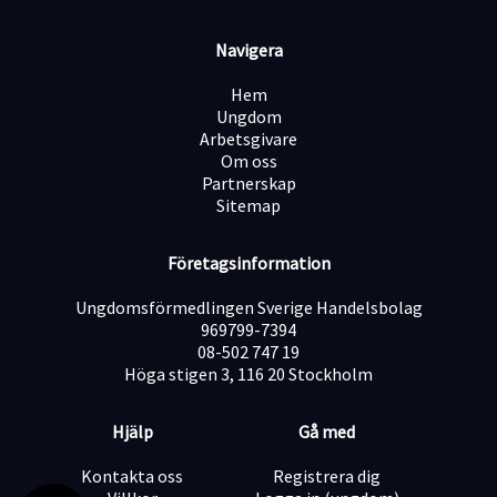
och tjänsten kan komma att tillsättas innan sista
ansökningsdatum.
Navigera
Välkommen med din ansökan till Aura Personal – där
rätt kompetens möter rätt möjligheter.
Hem
Ungdom
Arbetsgivare
Om oss
Partnerskap
Sitemap
Företagsinformation
Ungdomsförmedlingen Sverige Handelsbolag
969799-7394
08-502 747 19
Höga stigen 3, 116 20 Stockholm
Hjälp
Gå med
Kontakta oss
Registrera dig