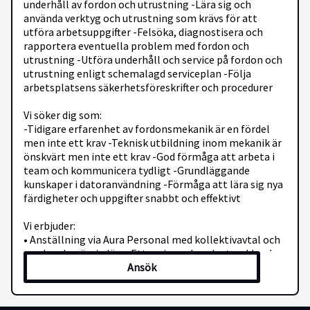
underhåll av fordon och utrustning -Lära sig och
använda verktyg och utrustning som krävs för att
utföra arbetsuppgifter -Felsöka, diagnostisera och
rapportera eventuella problem med fordon och
utrustning -Utföra underhåll och service på fordon och
utrustning enligt schemalagd serviceplan -Följa
arbetsplatsens säkerhetsföreskrifter och procedurer
Vi söker dig som:
-Tidigare erfarenhet av fordonsmekanik är en fördel
men inte ett krav -Teknisk utbildning inom mekanik är
önskvärt men inte ett krav -God förmåga att arbeta i
team och kommunicera tydligt -Grundläggande
kunskaper i datoranvändning -Förmåga att lära sig nya
färdigheter och uppgifter snabbt och effektivt
Vi erbjuder:
• Anställning via Aura Personal med kollektivavtal och
marknadsmässig lön • Ett varierande och utvecklande
Ansök
uppdrag i en professionell miljö • Stöd från engagerad
konsultchef genom hela anställningen • Möjlighet till
längre uppdrag eller vidare karriärmöjligheter via oss
Ansök redan idag! Vi behandlar ansökningarna löpande